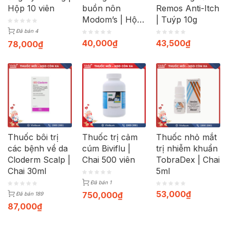
Hộp 10 viên
buồn nôn
Remos Anti-Itch
Modom’s | Hộp
| Tuýp 10g
100 viên
Đã bán 4
40,000
₫
43,500
₫
78,000
₫
Thuốc bôi trị
Thuốc trị cảm
Thuốc nhỏ mắt
các bệnh về da
cúm Biviflu |
trị nhiễm khuẩn
Cloderm Scalp |
Chai 500 viên
TobraDex | Chai
Chai 30ml
5ml
Đã bán 1
53,000
₫
750,000
₫
Đã bán 189
87,000
₫