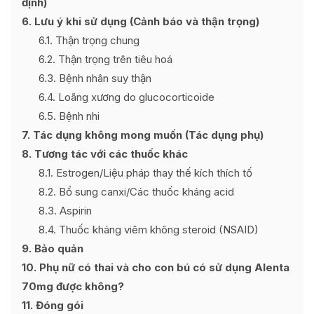
định)
6
Lưu ý khi sử dụng (Cảnh báo và thận trọng)
6.1
Thận trọng chung
6.2
Thận trọng trên tiêu hoá
6.3
Bệnh nhân suy thận
6.4
Loãng xương do glucocorticoide
6.5
Bệnh nhi
7
Tác dụng không mong muốn (Tác dụng phụ)
8
Tương tác với các thuốc khác
8.1
Estrogen/Liệu pháp thay thế kích thích tố
8.2
Bổ sung canxi/Các thuốc kháng acid
8.3
Aspirin
8.4
Thuốc kháng viêm không steroid (NSAID)
9
Bảo quản
10
Phụ nữ có thai và cho con bú có sử dụng Alenta
70mg được không?
11
Đóng gói