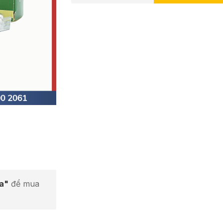
ta"
để mua