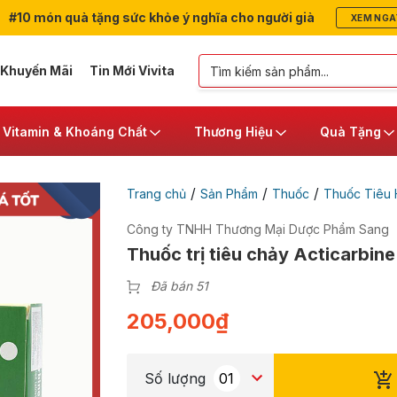
#10 món quà tặng sức khỏe ý nghĩa cho người già
XEM NGA
 Khuyến Mãi
Tin Mới Vivita
Vitamin & Khoáng Chất
Thương Hiệu
Quà Tặng
/
/
/
Trang chủ
Sản Phẩm
Thuốc
Thuốc Tiêu
Công ty TNHH Thương Mại Dược Phẩm Sang
Thuốc trị tiêu chảy Acticarbine
Đã bán 51
205,000
₫
Số lượng