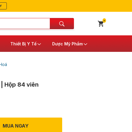
Y
0
Thiết Bị Y Tế
Dược Mỹ Phẩm
 Hoá
 | Hộp 84 viên
MUA NGAY