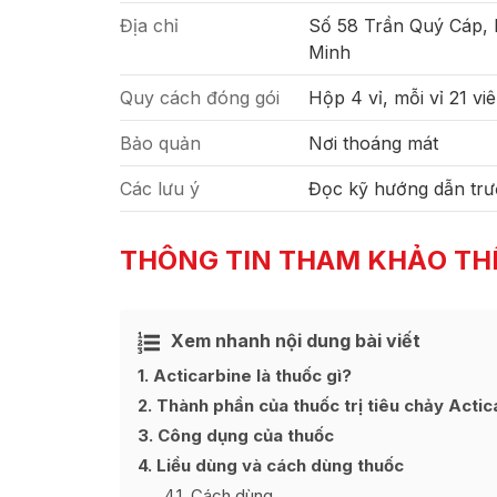
Địa chỉ
Số 58 Trần Quý Cáp,
Minh
Quy cách đóng gói
Hộp 4 vỉ, mỗi vỉ 21 vi
Bảo quản
Nơi thoáng mát
Các lưu ý
Đọc kỹ hướng dẫn trư
THÔNG TIN THAM KHẢO TH
Xem nhanh nội dung bài viết
Ẩn
[
]
1
Acticarbine là thuốc gì?
2
Thành phần của thuốc trị tiêu chảy Actic
3
Công dụng của thuốc
4
Liều dùng và cách dùng thuốc
4.1
Cách dùng