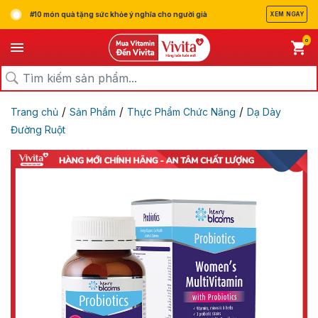
#10 món quà tặng sức khỏe ý nghĩa cho người già
XEM NGAY
0
/
/
/
Trang chủ
Sản Phẩm
Thực Phẩm Chức Năng
Dạ Dày
Đường Ruột