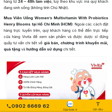
hàng từ
24 – 48h làm việc
, tuỳ theo khu vực mà quý khách
đang sinh sống (không tính Chủ Nhật).
Mua Viên Uống Women’s Multivitamin With Probiotics
Henry Blooms tại Hồ Chí Minh (HCM):
Ngoài các cách đặt
hàng trực tuyến trên, quý khách hàng có thể đến trực tiếp
cửa hàng Vivita để xem sản phẩm và được dược sĩ đứng
quầy tư vấn chi tiết về
giá bán, chương trình khuyến mãi,
quà tặng
và
hướng dẫn sử dụng
chi tiết.
0902 6669 62
Lên đầu
Gặp dược sĩ