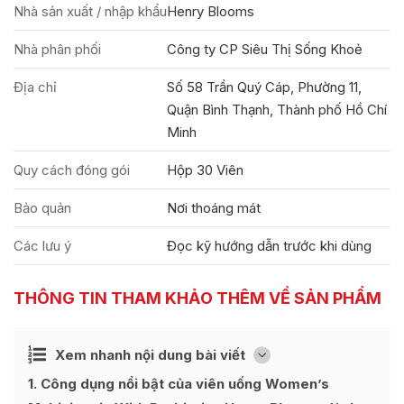
Nhà sản xuất / nhập khẩu
Henry Blooms
Nhà phân phối
Công ty CP Siêu Thị Sống Khoẻ
Địa chỉ
Số 58 Trần Quý Cáp, Phường 11,
Quận Bình Thạnh, Thành phố Hồ Chí
Minh
Quy cách đóng gói
Hộp 30 Viên
Bảo quản
Nơi thoáng mát
Các lưu ý
Đọc kỹ hướng dẫn trước khi dùng
THÔNG TIN THAM KHẢO THÊM VỀ SẢN PHẨM
Ẩn
Xem nhanh nội dung bài viết
[
]
1
Công dụng nổi bật của viên uống Women’s