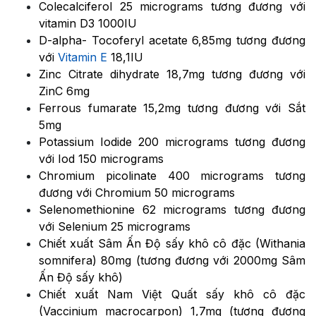
Colecalciferol 25 micrograms tương đương với
vitamin D3 1000IU
D-alpha- Tocoferyl acetate 6,85mg tương đương
với
Vitamin E
18,1IU
Zinc Citrate dihydrate 18,7mg tương đương với
ZinC 6mg
Ferrous fumarate 15,2mg tương đương với Sắt
5mg
Potassium Iodide 200 micrograms tương đương
với Iod 150 micrograms
Chromium picolinate 400 micrograms tương
đương với Chromium 50 micrograms
Selenomethionine 62 micrograms tương đương
với Selenium 25 micrograms
Chiết xuất Sâm Ấn Độ sấy khô cô đặc (Withania
somnifera) 80mg (tương đương với 2000mg Sâm
Ấn Độ sấy khô)
Chiết xuất Nam Việt Quất sấy khô cô đặc
(Vaccinium macrocarpon) 1,7mg (tương đương