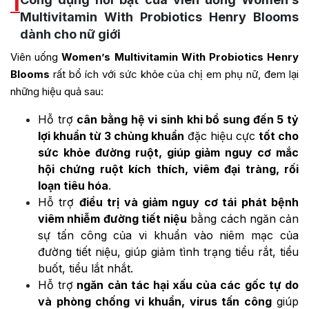
1
Multivitamin With Probiotics Henry Blooms
dành cho nữ giới
Viên uống
Women’s Multivitamin With Probiotics Henry
Blooms
rất bổ ích với sức khỏe của chị em phụ nữ, đem lại
những hiệu quả sau:
Hỗ trợ
cân bằng hệ vi sinh khi bổ sung đến 5 tỷ
lợi khuẩn từ 3 chủng khuẩn
đặc hiệu cực
tốt cho
sức khỏe đường ruột, giúp giảm nguy cơ mắc
hội chứng ruột kích thích, viêm đại tràng, rối
loạn tiêu hóa
.
Hỗ trợ
điều trị và giảm nguy cơ tái phát bệnh
viêm nhiễm đường tiết niệu
bằng cách ngăn cản
sự tấn công của vi khuẩn vào niêm mạc của
đường tiết niệu, giúp giảm tình trạng tiểu rắt, tiểu
buốt, tiểu lắt nhắt.
Hỗ trợ
ngăn cản tác hại xấu của các gốc tự do
và phòng chống vi khuẩn, virus tấn công
giúp