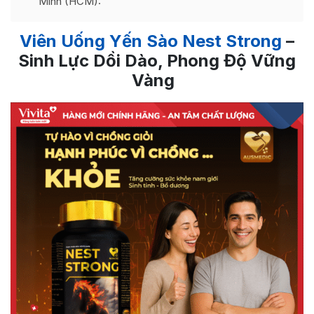
Minh (HCM):
Viên Uống Yến Sào Nest Strong
–
Sinh Lực Dồi Dào, Phong Độ Vững
Vàng