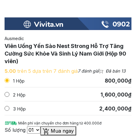
Ausmedic
Viên Uống Yến Sào Nest Strong Hỗ Trợ Tăng
Cường Sức Khỏe Và Sinh Lý Nam Giới (Hộp 90
viên)
5.00
trên 5 dựa trên
7
đánh giá
7 đánh giá
Đã bán 13
800,000
₫
1 Hộp
1,600,000
₫
2 Hộp
2,400,000
₫
3 Hộp
Miễn phí vận chuyển cho đơn hàng từ 400.000đ
Số lượng
Mua ngay