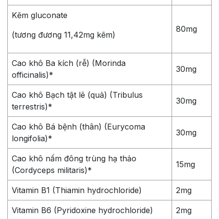
Kẽm gluconate
80mg
(tương đương 11,42mg kẽm)
Cao khô Ba kích (rễ) (Morinda
30mg
officinalis)*
Cao khô Bạch tật lê (quả) (Tribulus
30mg
terrestris)*
Cao khô Bá bệnh (thân) (Eurycoma
30mg
longifolia)*
Cao khô nấm đông trùng hạ thảo
15mg
(Cordyceps militaris)*
Vitamin B1 (Thiamin hydrochloride)
2mg
Vitamin B6 (Pyridoxine hydrochloride)
2mg