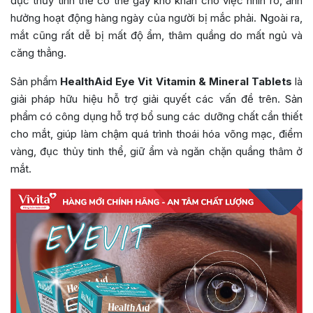
đục thủy tinh thể có thể gây khó khăn cho việc nhìn rõ, ảnh
hưởng hoạt động hàng ngày của người bị mắc phải. Ngoài ra,
mắt cũng rất dễ bị mất độ ẩm, thâm quầng do mất ngủ và
căng thẳng.
Sản phẩm
HealthAid Eye Vit Vitamin & Mineral Tablets
là
giải pháp hữu hiệu hỗ trợ giải quyết các vấn đề trên. Sản
phẩm có công dụng hỗ trợ bổ sung các dưỡng chất cần thiết
cho mắt, giúp làm chậm quá trình thoái hóa võng mạc, điểm
vàng, đục thủy tinh thể, giữ ẩm và ngăn chặn quầng thâm ở
mắt.