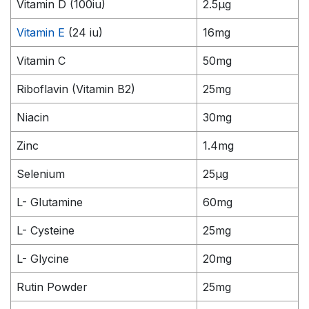
Vitamin D (100iu)
2.5µg
Vitamin E
(24 iu)
16mg
Vitamin C
50mg
Riboflavin (Vitamin B2)
25mg
Niacin
30mg
Zinc
1.4mg
Selenium
25µg
L- Glutamine
60mg
L- Cysteine
25mg
L- Glycine
20mg
Rutin Powder
25mg