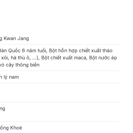
g Kwan Jang
àn Quốc 6 năm tuổi, Bột hỗn hợp chiết xuất thảo
i, hà thủ ô, …), Bột chiết xuất maca, Bột nước ép
 vỏ cây thông biển
h lý nam
ng
Sống Khoẻ