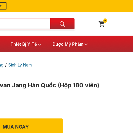
Y
0
Thiết Bị Y Tế
Dược Mỹ Phẩm
/
ng
Sinh Lý Nam
an Jang Hàn Quốc (Hộp 180 viên)
MUA NGAY