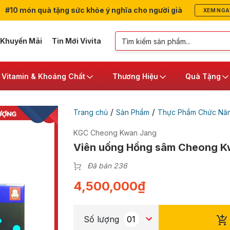
#10 món quà tặng sức khỏe ý nghĩa cho người già
XEM NGA
 Khuyến Mãi
Tin Mới Vivita
Vitamin & Khoáng Chất
Thương Hiệu
Quà Tặng
/
/
Trang chủ
Sản Phẩm
Thực Phẩm Chức Nă
KGC Cheong Kwan Jang
Viên uống Hồng sâm Cheong Kw
Đã bán 236
4,500,000
₫
Số lượng