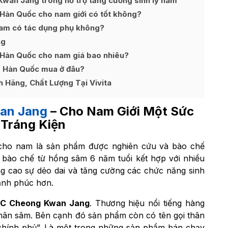
wan Jang trong hỗ trợ tăng cường sinh lý nam
àn Quốc cho nam giới có tốt không?
am có tác dụng phụ không?
ng
Hàn Quốc cho nam giá bao nhiêu?
 Hàn Quốc mua ở đâu?
Hãng, Chất Lượng Tại Vivita
an Jang
– Cho Nam Giới Một Sức
Tráng Kiện
ho nam là sản phẩm được nghiên cứu và bào chế
 bào chế từ hồng sâm 6 năm tuổi kết hợp với nhiều
nâng cao sự dẻo dai và tăng cường các chức năng sinh
ạnh phúc hơn.
C Cheong Kwan Jang
. Thương hiệu nổi tiếng hàng
hân sâm. Bên cạnh đó sản phẩm còn có tên gọi thân
m chính phủ”. Là một trong những sản phẩm bán chạy