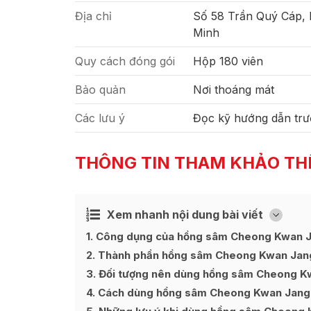
Địa chỉ
Số 58 Trần Quý Cáp,
Minh
Quy cách đóng gói
Hộp 180 viên
Bảo quản
Nơi thoáng mát
Các lưu ý
Đọc kỹ hướng dẫn trư
THÔNG TIN THAM KHẢO TH
Xem nhanh nội dung bài viết
Ẩn
[
]
1
Công dụng của hồng sâm Cheong Kwan J
2
Thành phần hồng sâm Cheong Kwan Jan
3
Đối tượng nên dùng hồng sâm Cheong K
4
Cách dùng hồng sâm Cheong Kwan Jang