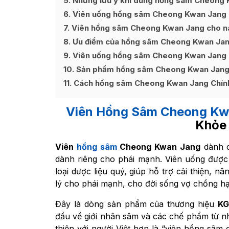
5
Những lưu ý khi dùng hồng sâm Cheong K
6
Viên uống hồng sâm Cheong Kwan Jang H
7
Viên hồng sâm Cheong Kwan Jang cho n
8
Ưu điểm của hồng sâm Cheong Kwan Ja
9
Viên uống hồng sâm Cheong Kwan Jang 
10
Sản phẩm hồng sâm Cheong Kwan Jang
11
Cách hồng sâm Cheong Kwan Jang Chính 
Viên Hồng Sâm Cheong Kw
Khỏe 
Viên
hồng sâm
Cheong Kwan Jang
dành c
dành riêng cho phái mạnh. Viên uống được
loại dược liệu quý, giúp hỗ trợ cải thiện, 
lý cho phái mạnh, cho đời sống vợ chồng h
Đây là dòng sản phẩm của thương hiệu
KG
đầu về giới nhân sâm và các chế phẩm từ n
thiện với người Việt hơn là “viên hồng sâ