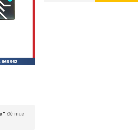
ta"
để mua