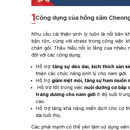
1
Công dụng của hồng sâm Cheong
Nhu cầu cải thiện sinh lý luôn là nỗi băn
bận rộn, cùng với stress trong công việc
chăn gối. Thấu hiểu nỗi lo lắng của nhiều 
đời với các công dụng:
Hỗ trợ
tăng sự dẻo dai, kích thích sản 
thiện các chức năng sinh lý cho nam giới.
Hỗ trợ
giảm mệt mỏi, tăng sự ham muốn m
Hỗ trợ tốt trong việc
nuôi dưỡng cơ bắp d
tráng dương cho nam giới
ở độ tuổi trun
cao.
Hỗ trợ tăng khả năng miễn dịch cho cơ t
dài tuổi thọ.
Các phái mạnh có thể yên tâm sử dụng vi