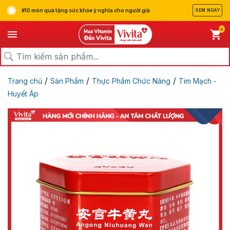
#10 món quà tặng sức khỏe ý nghĩa cho người già
XEM NGAY
0
/
/
/
Trang chủ
Sản Phẩm
Thực Phẩm Chức Năng
Tim Mạch -
Huyết Áp