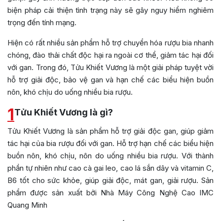
biện pháp cải thiện tình trạng này sẽ gây nguy hiểm nghiêm
trọng đến tính mạng.
Hiện có rất nhiều sản phẩm hỗ trợ chuyển hóa rượu bia nhanh
chóng, đào thải chất độc hại ra ngoài cơ thể, giảm tác hại đối
với gan. Trong đó, Tửu Khiết Vương
là
một giải pháp tuyệt vời
hỗ trợ giải độc, bảo vệ gan và hạn chế các biểu hiện buồn
nôn, khó chịu do uống nhiều bia rượu.
1
Tửu Khiết Vương là gì?
Tửu Khiết Vương là sản phẩm hỗ trợ giải độc gan, giúp giảm
tác hại của bia rượu đối với gan. Hỗ trợ hạn chế các biểu hiện
buồn nôn, khó chịu, nôn do uống nhiều bia rượu. Với
thành
phần tự nhiên như cao cà gai leo, cao lá sắn dây và vitamin C,
B6 tốt cho sức khỏe,
giúp giải độc, mát gan, giải rượu. Sản
phẩm được sản xuất bởi Nhà Máy Công Nghệ Cao IMC
Quang Minh