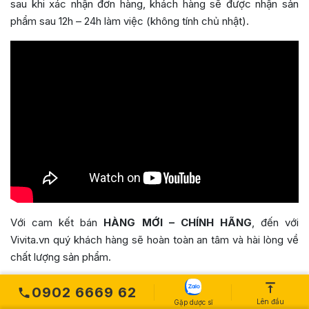
sau khi xác nhận đơn hàng, khách hàng sẽ được nhận sản
phẩm sau 12h – 24h làm việc (không tính chủ nhật).
Với cam kết bán
HÀNG MỚI – CHÍNH HÃNG
, đến với
Vivita.vn quý khách hàng sẽ hoàn toàn an tâm và hài lòng về
chất lượng sản phẩm.
0902 6669 62
3 Cam kết của Vivita
Lên đầu
Gặp dược sĩ