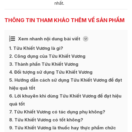
nhất.
THÔNG TIN THAM KHẢO THÊM VỀ SẢN PHẨM
Ẩn
Xem nhanh nội dung bài viết
[
]
1
Tửu Khiết Vương là gì?
2
Công dụng của Tửu Khiết Vương
3
Thành phần Tửu Khiết Vương
4
Đối tượng sử dụng Tửu Khiết Vương
5
Hướng dẫn cách sử dụng Tửu Khiết Vương để đạt
hiệu quả tốt
6
Lời khuyên khi dùng Tửu Khiết Vương để đạt hiệu
quả tốt
7
Tửu Khiết Vương có tác dụng phụ không?
8
Tửu Khiết Vương có tốt không?
9
Tửu Khiết Vương là thuốc hay thực phẩm chức