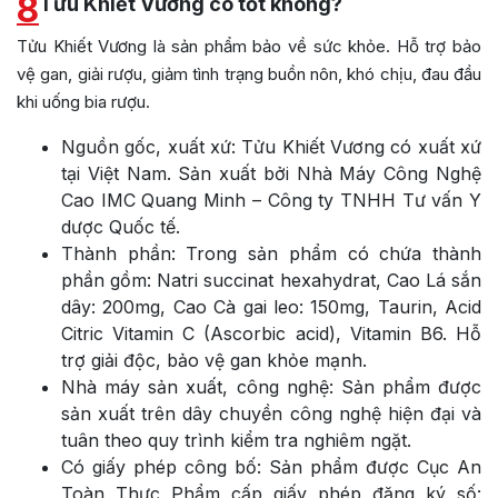
8
Tửu Khiết Vương có tốt không?
Tửu Khiết Vương là sản phẩm bảo về sức khỏe. Hỗ trợ bảo
vệ gan, giải rượu, giảm tình trạng buồn nôn, khó chịu, đau đầu
khi uống bia rượu.
Nguồn gốc, xuất xứ: Tửu Khiết Vương có xuất xứ
tại Việt Nam. Sản xuất bởi Nhà Máy Công Nghệ
Cao IMC Quang Minh –
Công ty TNHH Tư vấn Y
dược Quốc tế.
Thành phần: Trong sản phẩm có chứa thành
phần gồm: Natri succinat hexahydrat, Cao Lá sắn
dây: 200mg, Cao Cà gai leo: 150mg, Taurin, Acid
Citric Vitamin C (Ascorbic acid), Vitamin B6. Hỗ
trợ giải độc, bảo vệ gan khỏe mạnh.
Nhà máy sản xuất, công nghệ: Sản phẩm được
sản xuất trên dây chuyền công nghệ hiện đại và
tuân theo quy trình kiểm tra nghiêm ngặt.
Có giấy phép công bố: Sản phẩm được Cục An
Toàn Thực Phẩm cấp giấy phép đăng ký số: