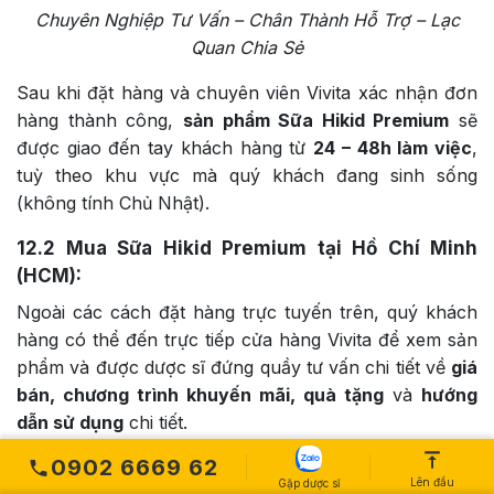
Chuyên Nghiệp Tư Vấn – Chân Thành Hỗ Trợ – Lạc
Quan Chia Sẻ
Sau khi đặt hàng và chuyên viên Vivita xác nhận đơn
hàng thành công,
sản phẩm Sữa Hikid Premium
sẽ
được giao đến tay khách hàng từ
24 – 48h làm việc
,
tuỳ theo khu vực mà quý khách đang sinh sống
(không tính Chủ Nhật).
12.2
Mua Sữa Hikid Premium tại Hồ Chí Minh
(HCM):
Ngoài các cách đặt hàng trực tuyến trên, quý khách
hàng có thể đến trực tiếp cửa hàng Vivita để xem sản
phẩm và được dược sĩ đứng quầy tư vấn chi tiết về
giá
bán, chương trình khuyến mãi, quà tặng
và
hướng
dẫn sử dụng
chi tiết.
0902 6669 62
Vivita Bình Thạnh:
Số 58, Trần Quý Cáp, Phường 11,
Lên đầu
Gặp dược sĩ