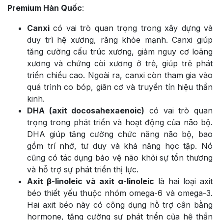
Premium Hàn Quốc
:
Canxi
có vai trò quan trọng trong xây dựng và
duy trì hệ xương, răng khỏe mạnh. Canxi giúp
tăng cường cấu trúc xương, giảm nguy cơ loãng
xương và chứng còi xương ở trẻ, giúp trẻ phát
triển chiều cao. Ngoài ra, canxi còn tham gia vào
quá trình co bóp, giãn cơ và truyền tín hiệu thần
kinh.
DHA (axit docosahexaenoic)
có vai trò quan
trọng trong phát triển và hoạt động của não bộ.
DHA giúp tăng cường chức năng não bộ, bao
gồm trí nhớ, tư duy và khả năng học tập. Nó
cũng có tác dụng bảo vệ não khỏi sự tổn thương
và hỗ trợ sự phát triển thị lực.
Axit β-linoleic và axit α-linoleic
là hai loại axit
béo thiết yếu thuộc nhóm omega-6 và omega-3.
Hai axit béo này có công dụng hỗ trợ cân bằng
hormone, tăng cường sự phát triển của hệ thần