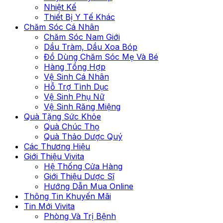
Nhiệt Kế
Thiết Bị Y Tế Khác
Chăm Sóc Cá Nhân
Chăm Sóc Nam Giới
Dầu Tràm, Dầu Xoa Bóp
Đồ Dùng Chăm Sóc Mẹ Và Bé
Hàng Tổng Hợp
Vệ Sinh Cá Nhân
Hỗ Trợ Tình Dục
Vệ Sinh Phụ Nữ
Vệ Sinh Răng Miệng
Quà Tặng Sức Khỏe
Quà Chúc Thọ
Quà Thảo Dược Quý
Các Thương Hiệu
Giới Thiệu Vivita
Hệ Thống Cửa Hàng
Giới Thiệu Dược Sĩ
Hướng Dẫn Mua Online
Thông Tin Khuyến Mãi
Tin Mới Vivita
Phòng Và Trị Bệnh