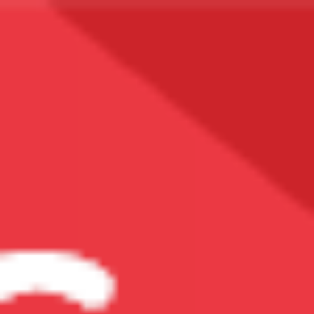
Vitamin & Khoáng Chất
Các Loại Vitamin
Vitamin A
Vitamin B
Vitamin C
Vitamin D
Vitamin E
Vitamin K2
Bổ Sung DHA
Multi-Vitamin (Vitamin Tổng Hợp)
Xem Tất Cả
Các Loại Khoáng Chất
Bổ Sung Kali
Bổ Sung Kẽm (Zn)
Bổ Sung Magiê (Mg)
Bổ Sung Sắt (Fe)
Bổ Sung Canxi (Ca)
Xem Tất Cả