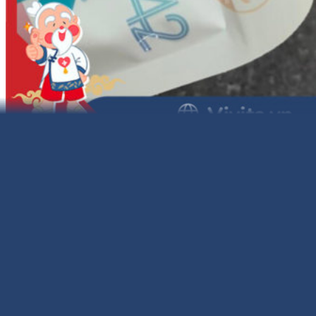
Hồng sâm tăng chiều cao Chunho
Ncare có tốt không?
Về nguồn gốc xuất xứ
: Hồng sâm tăng chiều cao
Chunho Ncare thuộc thương hiệu Chunho Ncare,
đây là thương hiệu uy tín với hơn 40 năm cung cấp
các sản phẩm chăm sóc sức khỏe chất lượng cao
tại Hàn Quốc. Sản phẩm của Chunho Ncare luôn
được tin dùng và nhận được nhiều giải thưởng do
người tiêu dùng bình chọn.
Về thành phần
: Sản phẩm được bào chế từ các