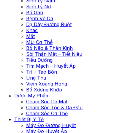
Sinh Lý Nam
Sinh Lý Nữ
Bổ Gan
Bệnh Về Da
Dạ Dày Đường Ruột
Khác
Mắt
Mùi Cơ Thể
Bổ Não & Thần Kinh
Sỏi Thận Mật – Tiết Niệu
Tiểu Đường
Tim Mạch – Huyết Áp
Trĩ – Táo Bón
Ung Thư
Viêm Xoang Họng
Bổ Xương Khớp
Dược Mỹ Phẩm
Chăm Sóc Da Mặt
Chăm Sóc Tóc & Da Đầu
Chăm Sóc Cơ Thể
Thiết Bị Y Tế
Máy Đo Đường Huyết
Máy Đo Huyết Áp