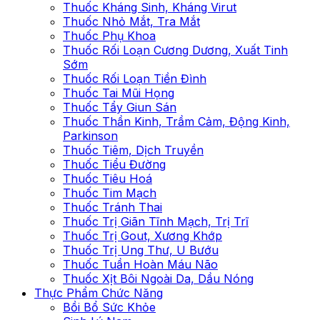
Thuốc Kháng Sinh, Kháng Virut
Thuốc Nhỏ Mắt, Tra Mắt
Thuốc Phụ Khoa
Thuốc Rối Loạn Cương Dương, Xuất Tinh
Sớm
Thuốc Rối Loạn Tiền Đình
Thuốc Tai Mũi Họng
Thuốc Tẩy Giun Sán
Thuốc Thần Kinh, Trầm Cảm, Động Kinh,
Parkinson
Thuốc Tiêm, Dịch Truyền
Thuốc Tiểu Đường
Thuốc Tiêu Hoá
Thuốc Tim Mạch
Thuốc Tránh Thai
Thuốc Trị Giãn Tĩnh Mạch, Trị Trĩ
Thuốc Trị Gout, Xương Khớp
Thuốc Trị Ung Thư, U Bướu
Thuốc Tuần Hoàn Máu Não
Thuốc Xịt Bôi Ngoài Da, Dầu Nóng
Thực Phẩm Chức Năng
Bồi Bổ Sức Khỏe