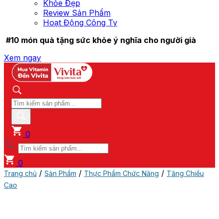
Khỏe Đẹp
Review Sản Phẩm
Hoạt Động Công Ty
#10 món quà tặng sức khỏe ý nghĩa cho người già
Xem ngay
0
0
/
/
/
Trang chủ
Sản Phẩm
Thực Phẩm Chức Năng
Tăng Chiều
Cao