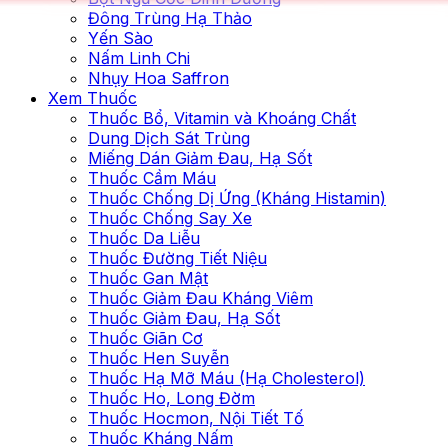
Đông Trùng Hạ Thảo
Yến Sào
Nấm Linh Chi
Nhụy Hoa Saffron
Xem Thuốc
Thuốc Bổ, Vitamin và Khoáng Chất
Dung Dịch Sát Trùng
Miếng Dán Giảm Đau, Hạ Sốt
Thuốc Cầm Máu
Thuốc Chống Dị Ứng (Kháng Histamin)
Thuốc Chống Say Xe
Thuốc Da Liễu
Thuốc Đường Tiết Niệu
Thuốc Gan Mật
Thuốc Giảm Đau Kháng Viêm
Thuốc Giảm Đau, Hạ Sốt
Thuốc Giãn Cơ
Thuốc Hen Suyễn
Thuốc Hạ Mỡ Máu (Hạ Cholesterol)
Thuốc Ho, Long Đờm
Thuốc Hocmon, Nội Tiết Tố
Thuốc Kháng Nấm