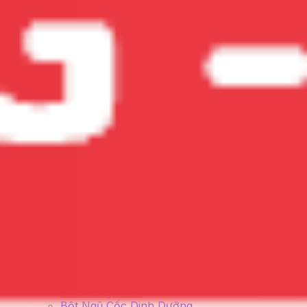
Các Chất Bổ Sung Khác
Collagen
Omega 3-6-9
CoQ10
Glucosamine
Biotin
Ginkgo Biloba
Men Vi sinh
Xem tất cả
Vitamin Cho Bé
Vitamin Cho Mẹ Bầu
Vitamin Cho Người Lớn
Vitamin Cho Nữ
Vitamin Cho Nam
Chất Bổ Sung Cho Người Già
Thương hiệu
Australia (ÚC)
Đức
Mỹ (USA)
Nhật Bản
Việt Nam
Hàn Quốc
Anh
Nga
Xem Tất cả thương hiệu
Blackmores
Healthy Care
Nature's Way
Bio Island
Ostelin
Costar
Thực Phẩm Bổ Dưỡng
Sữa Công Thức
Bột Ngũ Cốc Dinh Dưỡng