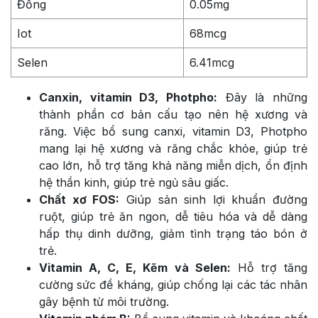
Đồng
0.05mg
Iot
68mcg
Selen
6.41mcg
Canxin, vitamin D3, Photpho:
Đây là những
thành phần cơ bản cấu tạo nên hệ xương và
răng. Việc bổ sung canxi, vitamin D3, Photpho
mang lại hệ xương và răng chắc khỏe, giúp trẻ
cao lớn, hỗ trợ tăng khả năng miễn dịch, ổn định
hệ thần kinh, giúp trẻ ngủ sâu giấc.
Chất xơ FOS:
Giúp sản sinh lợi khuẩn đường
ruột, giúp trẻ ăn ngon, dễ tiêu hóa và dễ dàng
hấp thụ dinh dưỡng, giảm tình trạng táo bón ở
trẻ.
Vitamin A, C, E, Kẽm và Selen:
Hỗ trợ tăng
cường sức đề kháng, giúp chống lại các tác nhân
gây bệnh từ môi trường.