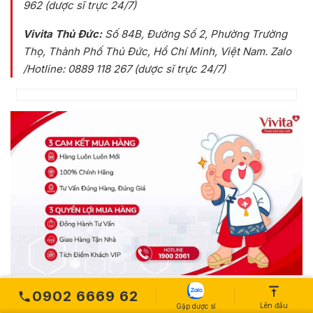
962 (dược sĩ trực 24/7)
Vivita Thủ Đức:
Số 84B
, Đường Số 2, Phường Trường
Thọ, Thành Phố Thủ Đức, Hồ Chí Minh, Việt Nam
. Zalo
/Hotline: 0889 118 267 (dược sĩ trực 24/7)
0902 6669 62
Sữa bột IQLac Pro phát triển chiều cao có bán ở hiệu
Lên đầu
Gặp dược sĩ
(tiệm) thuốc tây không?