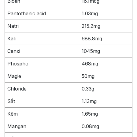
Biotin
16.1mcg
Pantothenic acid
1.03mg
Natri
215.2mg
Kali
688.8mg
Canxi
1045mg
Phospho
468mg
Magie
50mg
Chloride
0.33g
Sắt
1.13mg
Kẽm
1.65mg
Mangan
0.08mg