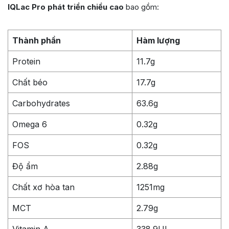
IQLac Pro phát triển chiều cao
bao gồm:
Thành phần
Hàm lượng
Protein
11.7g
Chất béo
17.7g
Carbohydrates
63.6g
Omega 6
0.32g
FOS
0.32g
Độ ẩm
2.88g
Chất xơ hòa tan
1251mg
MCT
2.79g