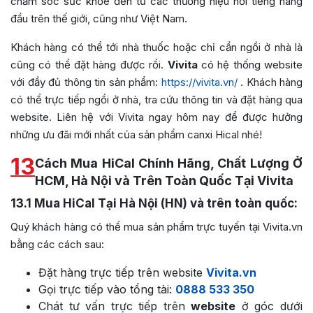
chăm sóc sức khỏe đến từ các thương hiệu nổi tiếng hàng
đầu trên thế giới, cũng như Việt Nam.
Khách hàng có thể tới nhà thuốc hoặc chỉ cần ngồi ở nhà là
cũng có thể đặt hàng được rồi.
Vivita
có hệ thống website
với đầy đủ thông tin sản phẩm:
https://vivita.vn/
. Khách hàng
có thể trực tiếp ngồi ở nhà, tra cứu thông tin và đặt hàng qua
website. Liên hệ với Vivita ngay hôm nay để được hưởng
những ưu đãi mới nhất của sản phẩm canxi Hical nhé!
13
Cách Mua HiCal Chính Hãng, Chất Lượng Ở
HCM, Hà Nội và Trên Toàn Quốc Tại Vivita
13.1
Mua HiCal Tại Hà Nội (HN) và trên toàn quốc:
Quý khách hàng có thể mua sản phẩm trực tuyến tại Vivita.vn
bằng các cách sau:
Đặt hàng trực tiếp trên website
Vivita.vn
Gọi trực tiếp vào tổng tài:
0888 533 350
Chát tư vấn trực tiếp trên
website
ở góc dưới