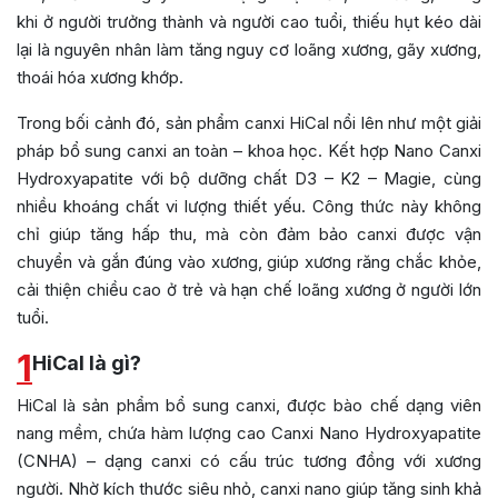
khi ở người trưởng thành và người cao tuổi, thiếu hụt kéo dài
lại là nguyên nhân làm tăng nguy cơ loãng xương, gãy xương,
thoái hóa xương khớp.
Trong bối cảnh đó, sản phẩm canxi HiCal nổi lên như một giải
pháp bổ sung canxi an toàn – khoa học. Kết hợp Nano Canxi
Hydroxyapatite với bộ dưỡng chất D3 – K2 – Magie, cùng
nhiều khoáng chất vi lượng thiết yếu. Công thức này không
chỉ giúp tăng hấp thu, mà còn đảm bảo canxi được vận
chuyển và gắn đúng vào xương, giúp xương răng chắc khỏe,
cải thiện chiều cao ở trẻ và hạn chế loãng xương ở người lớn
tuổi.
1
HiCal là gì?
HiCal là sản phẩm bổ sung canxi, được bào chế dạng viên
nang mềm, chứa hàm lượng cao Canxi Nano Hydroxyapatite
(CNHA) – dạng canxi có cấu trúc tương đồng với xương
người. Nhờ kích thước siêu nhỏ, canxi nano giúp tăng sinh khả