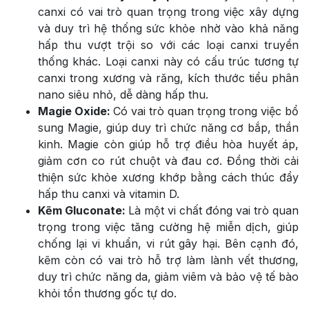
canxi có vai trò quan trọng trong việc xây dựng
và duy trì hệ thống sức khỏe nhờ vào khả năng
hấp thu vượt trội so với các loại canxi truyền
thống khác. Loại canxi này có cấu trúc tương tự
canxi trong xương và răng, kích thước tiểu phân
nano siêu nhỏ, dễ dàng hấp thu.
Magie Oxide:
Có vai trò quan trọng trong việc bổ
sung Magie, giúp duy trì chức năng cơ bắp, thần
kinh. Magie còn giúp hỗ trợ điều hòa huyết áp,
giảm cơn co rút chuột và đau cơ. Đồng thời cải
thiện sức khỏe xương khớp bằng cách thúc đẩy
hấp thu canxi và vitamin D.
Kẽm Gluconate:
Là một vi chất đóng vai trò quan
trọng trong việc tăng cường hệ miễn dịch, giúp
chống lại vi khuẩn, vi rút gây hại. Bên cạnh đó,
kẽm còn có vai trò hỗ trợ làm lành vết thương,
duy trì chức năng da, giảm viêm và bảo vệ tế bào
khỏi tổn thương gốc tự do.