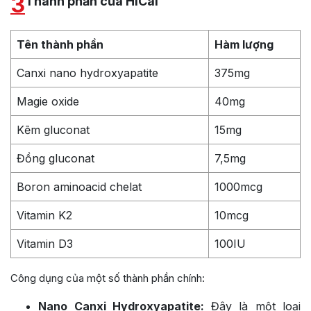
3
Thành phần của HiCal
Tên thành phần
Hàm lượng
Canxi nano hydroxyapatite
375mg
Magie oxide
40mg
Kẽm gluconat
15mg
Đồng gluconat
7,5mg
Boron aminoacid chelat
1000mcg
Vitamin K2
10mcg
Vitamin D3
100IU
Công dụng của một số thành phần chính:
Nano Canxi Hydroxyapatite:
Đây là một loại