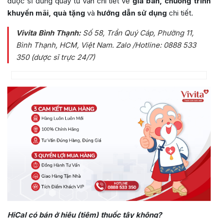
dược sĩ đứng quầy tư vấn chi tiết về
giá bán, chương trình
khuyến mãi, quà tặng
và
hướng dẫn sử dụng
chi tiết.
Vivita Bình Thạnh:
Số 58, Trần Quý Cáp, Phường 11,
Bình Thạnh, HCM, Việt Nam
. Zalo /Hotline: 0888 533
350 (dược sĩ trực 24/7)
HiCal có bán ở hiệu (tiệm) thuốc tây không?