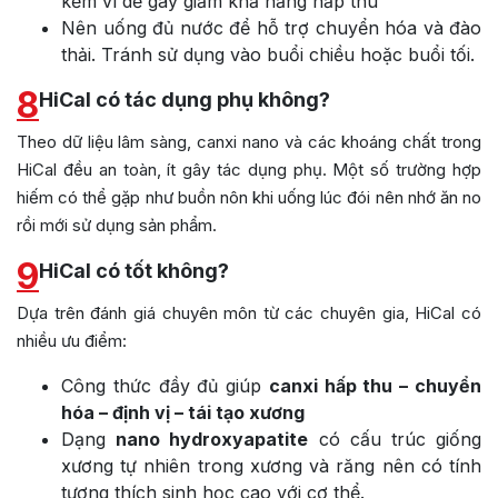
kẽm vì dễ gây giảm khả năng hấp thu
Nên uống đủ nước để hỗ trợ chuyển hóa và đào
thải. Tránh sử dụng vào buổi chiều hoặc buổi tối.
8
HiCal có tác dụng phụ không?
Theo dữ liệu lâm sàng, canxi nano và các khoáng chất trong
HiCal đều an toàn, ít gây tác dụng phụ. Một số trường hợp
hiếm có thể gặp như buồn nôn khi uống lúc đói nên nhớ ăn no
rồi mới sử dụng sản phẩm.
9
HiCal có tốt không?
Dựa trên đánh giá chuyên môn từ các chuyên gia, HiCal có
nhiều ưu điểm:
Công thức đầy đủ giúp
canxi hấp thu – chuyển
hóa – định vị – tái tạo xương
Dạng
nano hydroxyapatite
có cấu trúc giống
xương tự nhiên trong xương và răng nên có tính
tương thích sinh học cao với cơ thể.