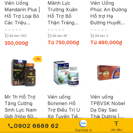
Viên Uống
Mãnh Lực
Viên Uống
Mandarin Plus |
Trường Xuân
Phúc An Đường
Hỗ Trợ Loại Bỏ
Hỗ Trợ Bổ
Hỗ trợ Hạ
Các Triệu
Thận Tráng
Đường Huyết
Chứng Nhiệt
Dương (Lọ 50g)
(Hộp 50G)
Miệng | Hộp 60
Đã bán 1155
Đã bán 86
Đã bán 3
Viên
Từ
750,000
₫
Từ
490,000
₫
350,000
₫
-4%
Mr 1h Hỗ Trợ
Viên uống
Viên uống
Tăng Cường
Bonimen Hỗ
TPBVSK Nobel
Sinh Lực Nam
Trợ Điều Trị U
Dạ Dày Sao
Giới (Hộp 60
Xơ Tuyến Tiền
Thái Dương |
Viên)
Liệt (30 Viên)
Hộp 3 Vỉ x 15
0902 6669 62
Viên
Đã bán 44
Đã bán 970
Đã bán 6
Lên đầu
Gặp dược sĩ