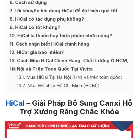
6
Cách sử dụng
7
Lời khuyên khi dùng HiCal để đạt hiệu quả tốt
8
HiCal có tác dụng phụ không?
9
HiCal có tốt không?
10
HiCal là thuốc hay thực phẩm chức năng?
11
Cách nhận biết HiCal chính hãng
12
HiCal giá bao nhiêu?
13
Cách Mua HiCal Chính Hãng, Chất Lượng Ở HCM,
Hà Nội và Trên Toàn Quốc Tại Vivita
13.1
Mua HiCal Tại Hà Nội (HN) và trên toàn quốc:
13.2
Mua HiCal tại Hồ Chí Minh (HCM):
HiCal
– Giải Pháp Bổ Sung Canxi Hỗ
Trợ Xương Răng Chắc Khỏe