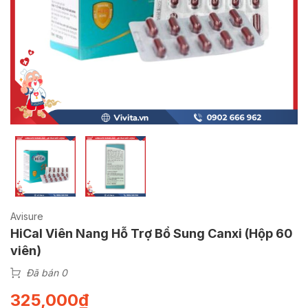
Avisure
HiCal Viên Nang Hỗ Trợ Bổ Sung Canxi (Hộp 60
viên)
Đã bán 0
325,000
₫