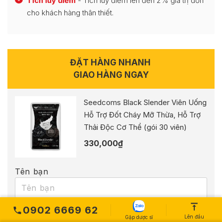
Tích luỹ điểm
- Tích luỹ điểm lên đến 2% giá trị đơn
cho khách hàng thân thiết.
ĐẶT HÀNG NHANH
GIAO HÀNG NGAY
Seedcoms Black Slender Viên Uống
Hỗ Trợ Đốt Cháy Mỡ Thừa, Hỗ Trợ
Thải Độc Cơ Thể (gói 30 viên)
330,000
₫
Tên bạn
0902 6669 62
Số điện thoại
Lên đầu
Gặp dược sĩ