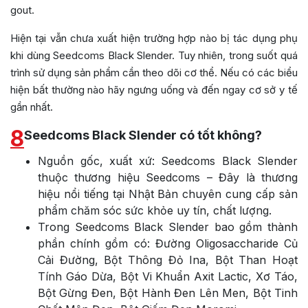
gout.
Hiện tại vẫn chưa xuất hiện trường hợp nào bị tác dụng phụ
khi dùng
Seedcoms Black Slender
. Tuy nhiên, trong suốt quá
trình sử dụng sản phẩm cần theo dõi cơ thể. Nếu có các biểu
hiện bất thường nào hãy ngưng uống và đến ngay cơ sở y tế
gần nhất.
8
Seedcoms Black Slender có tốt không?
Nguồn gốc, xuất xứ: Seedcoms Black Slender
thuộc thương hiệu Seedcoms – Đây là thương
hiệu nổi tiếng tại Nhật Bản chuyên cung cấp sản
phẩm chăm sóc sức khỏe uy tín, chất lượng.
Trong Seedcoms Black Slender bao gồm thành
phần chính gồm có:
Đường Oligosaccharide Củ
Cải Đường, Bột Thông Đỏ Ina, Bột Than Hoạt
Tính Gáo Dừa, Bột Vi Khuẩn Axit Lactic, Xơ Táo,
Bột Gừng Đen, Bột Hành Đen Lên Men, Bột Tinh