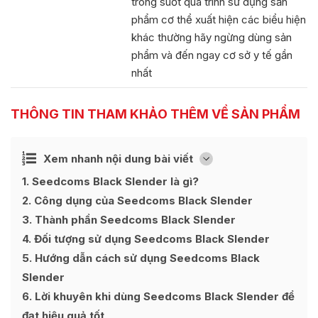
trong suốt quá trình sử dụng sản
phẩm cơ thể xuất hiện các biểu hiện
khác thường hãy ngừng dùng sản
phẩm và đến ngay cơ sở y tế gần
nhất
THÔNG TIN THAM KHẢO THÊM VỀ SẢN PHẨM
Ẩn
Xem nhanh nội dung bài viết
[
]
1
Seedcoms Black Slender là gì?
2
Công dụng của Seedcoms Black Slender
3
Thành phần Seedcoms Black Slender
4
Đối tượng sử dụng Seedcoms Black Slender
5
Hướng dẫn cách sử dụng Seedcoms Black
Slender
6
Lời khuyên khi dùng Seedcoms Black Slender để
đạt hiệu quả tốt