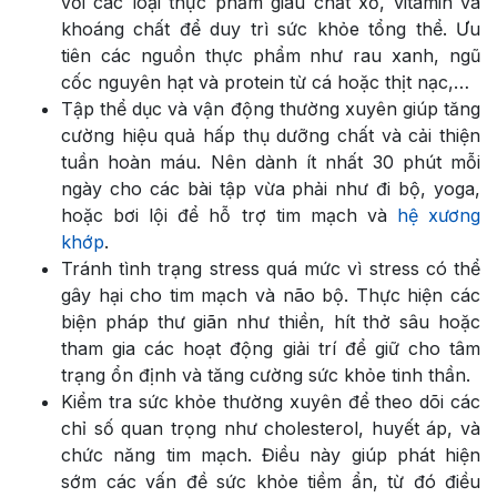
với các loại thực phẩm giàu chất xơ, vitamin và
khoáng chất để duy trì sức khỏe tổng thể. Ưu
tiên các nguồn thực phẩm như rau xanh, ngũ
cốc nguyên hạt và protein từ cá hoặc thịt nạc,…
Tập thể dục và vận động thường xuyên giúp tăng
cường hiệu quả hấp thụ dưỡng chất và cải thiện
tuần hoàn máu. Nên dành ít nhất 30 phút mỗi
ngày cho các bài tập vừa phải như đi bộ, yoga,
hoặc bơi lội để hỗ trợ tim mạch và
hệ xương
khớp
.
Tránh tình trạng stress quá mức vì stress có thể
gây hại cho tim mạch và não bộ. Thực hiện các
biện pháp thư giãn như thiền, hít thở sâu hoặc
tham gia các hoạt động giải trí để giữ cho tâm
trạng ổn định và tăng cường sức khỏe tinh thần.
Kiểm tra sức khỏe thường xuyên để theo dõi các
chỉ số quan trọng như cholesterol, huyết áp, và
chức năng tim mạch. Điều này giúp phát hiện
sớm các vấn đề sức khỏe tiềm ẩn, từ đó điều