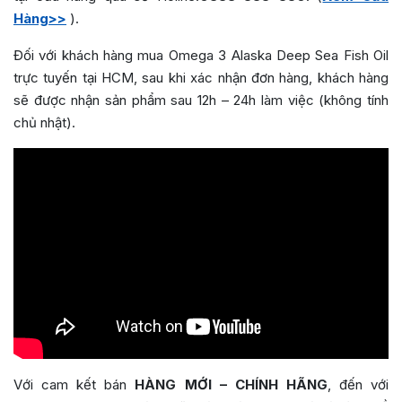
Hàng>>
).
Đối với khách hàng mua Omega 3 Alaska Deep Sea Fish Oil
trực tuyến tại HCM, sau khi xác nhận đơn hàng, khách hàng
sẽ được nhận sản phẩm sau 12h – 24h làm việc (không tính
chủ nhật).
Với cam kết bán
HÀNG MỚI – CHÍNH HÃNG
, đến với