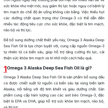
sức khỏe như mệt mỏi, suy giảm thị lực hoặc nguy cơ bệnh lý
tim mạch do chế độ ăn uống không cân bằng. Việc thiếu hụt
các dưỡng chất quan trọng như Omega-3 có thể dẫn đến
nhiều tác động tiêu cực cho sức khỏe, đặc biệt là tim mạch,
não bộ và thị lực.
Để bổ sung dưỡng chất thiết yếu này, Omega 3 Alaska Deep
Sea Fish Oil là lựa chọn tuyệt vời, cung cấp nguồn Omega-3
tự nhiên từ cá biển sâu, giúp hỗ trợ tăng cường thị lực, cải
thiện sức khỏe tim mạch và trí nhớ một cách hiệu quả.
1
Omega 3 Alaska Deep Sea Fish Oil là gì?
Omega 3 Alaska Deep Sea Fish Oil là sản phẩm bổ sung dầu
cá được chiết xuất từ nguồn cá biển sâu tại vùng biển lạnh
Alaska, nổi tiếng với độ tinh khiết và giàu dưỡng chất. Sản
phẩm cung cấp hàm lượng cao các axit béo Omega-3, đặc
biệt là EPA và DHA, giúp hỗ trợ sức khỏe tim mạch, não bộ,
và thị lực.