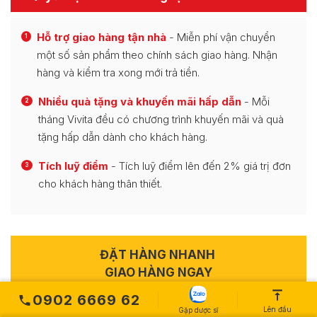
Hỗ trợ giao hàng tận nhà
- Miễn phí vận chuyển
1
một số sản phẩm theo chính sách giao hàng. Nhận
hàng và kiểm tra xong mới trả tiền.
Nhiều quà tặng và khuyến mãi hấp dẫn
- Mỗi
2
tháng Vivita đều có chương trình khuyến mãi và quà
tặng hấp dẫn dành cho khách hàng.
Tích luỹ điểm
- Tích luỹ điểm lên đến 2% giá trị đơn
3
cho khách hàng thân thiết.
ĐẶT HÀNG NHANH
GIAO HÀNG NGAY
0902 6669 62
Lên đầu
Omega 3 Alaska Deep Sea Fish Oil
Gặp dược sĩ