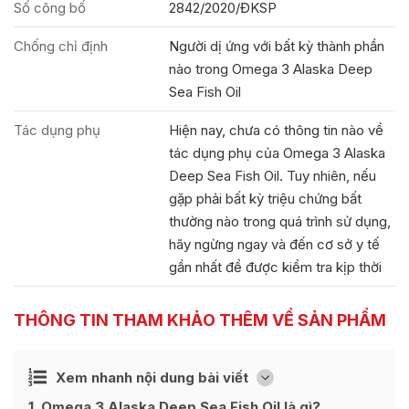
Số công bố
2842/2020/ĐKSP
Chống chỉ định
Người dị ứng với bất kỳ thành phần
nào trong Omega 3 Alaska Deep
Sea Fish Oil
Tác dụng phụ
Hiện nay, chưa có thông tin nào về
tác dụng phụ của Omega 3 Alaska
Deep Sea Fish Oil. Tuy nhiên, nếu
gặp phải bất kỳ triệu chứng bất
thường nào trong quá trình sử dụng,
hãy ngừng ngay và đến cơ sở y tế
gần nhất để được kiểm tra kịp thời
THÔNG TIN THAM KHẢO THÊM VỀ SẢN PHẨM
Ẩn
Xem nhanh nội dung bài viết
[
]
1
Omega 3 Alaska Deep Sea Fish Oil là gì?