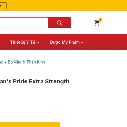
Y
0
Thiết Bị Y Tế
Dược Mỹ Phẩm
/
ng
Bổ Não & Thần Kinh
an's Pride Extra Strength