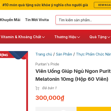
#10 món quà tặng sức khỏe ý nghĩa cho người già
XEM NGA
 Khuyến Mãi
Tin Mới Vivita
Vitamin & Khoáng Chất
Thương Hiệu
Quà Tặng
/
/
Trang chủ
Sản Phẩm
Thực Phẩm Chức Nă
Puritan's Pride
Viên Uống Giúp Ngủ Ngon Purit
Melatonin 10mg (Hộp 60 Viên)
Đã bán 1
300,000
₫