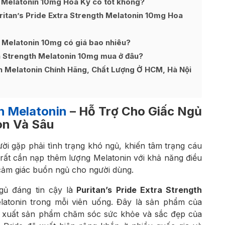
h Melatonin 10mg Hoa Kỳ có tốt không?
ritan’s Pride Extra Strength Melatonin 10mg Hoa
h Melatonin 10mg có giá bao nhiêu?
a Strength Melatonin 10mg mua ở đâu?
h Melatonin Chính Hãng, Chất Lượng Ở HCM, Hà Nội
th Melatonin
– Hỗ Trợ Cho Giấc Ngủ
n Và Sâu
ời gặp phải tình trạng khó ngủ, khiến tâm trạng cáu
 rất cần nạp thêm lượng Melatonin với khả năng điều
cảm giác buồn ngủ cho người dùng.
ủ đáng tin cậy là
Puritan’s Pride Extra Strength
atonin trong mỗi viên uống. Đây là sản phẩm của
ản xuất sản phẩm chăm sóc sức khỏe và sắc đẹp của