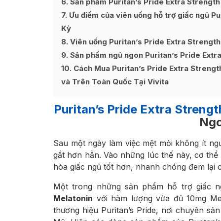
6
Sản phẩm Puritan’s Pride Extra Strengt
7
Ưu điểm của viên uống hỗ trợ giấc ngủ Pu
Kỳ
8
Viên uống Puritan’s Pride Extra Strengt
9
Sản phẩm ngủ ngon Puritan’s Pride Extr
10
Cách Mua Puritan’s Pride Extra Strengt
và Trên Toàn Quốc Tại Vivita
Puritan’s Pride Extra Streng
Ngo
Sau một ngày làm việc mệt mỏi không ít ngư
gắt hơn hẳn. Vào những lúc thế này, cơ thể
hòa giấc ngủ tốt hơn, nhanh chóng đem lại 
Một trong những sản phẩm hỗ trợ giấc ng
Melatonin
với hàm lượng vừa đủ 10mg Mel
thương hiệu Puritan’s Pride, nơi chuyên s