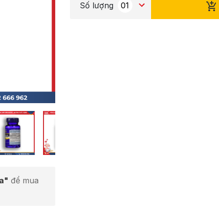
Số lượng
ta"
để mua