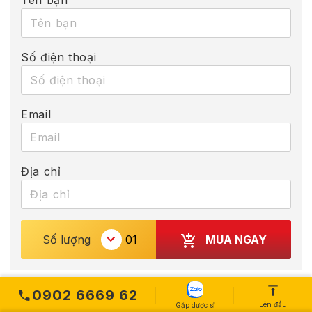
Tên bạn
Số điện thoại
Email
Địa chỉ
MUA NGAY
Số lượng
0902 6669 62
Các sản phẩm bổ trợ
Lên đầu
Gặp dược sĩ