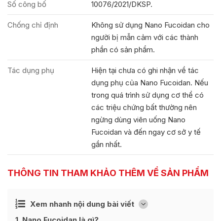
Số công bố
10076/2021/DKSP.
Chống chỉ định
Không sử dụng Nano Fucoidan cho
người bị mẫn cảm với các thành
phần có sản phẩm.
Tác dụng phụ
Hiện tại chưa có ghi nhận về tác
dụng phụ của Nano Fucoidan. Nếu
trong quá trình sử dụng cơ thể có
các triệu chứng bất thường nên
ngừng dùng viên uống Nano
Fucoidan và đến ngay cơ sở y tế
gần nhất.
THÔNG TIN THAM KHẢO THÊM VỀ SẢN PHẨM
Ẩn
Xem nhanh nội dung bài viết
[
]
1
Nano Fucoidan là gì?