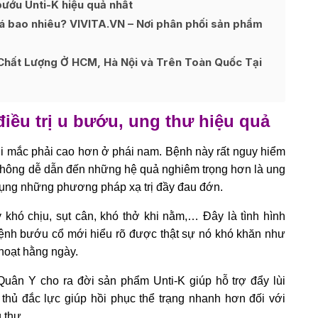
bướu Unti-K hiệu quả nhất
giá bao nhiêu? VIVITA.VN – Nơi phân phối sản phẩm
Chất Lượng Ở HCM, Hà Nội và Trên Toàn Quốc Tại
iều trị u bướu, ung thư hiệu quả
ới mắc phải cao hơn ở phái nam. Bệnh này rất nguy hiểm
 không dễ dẫn đến những hệ quả nghiêm trọng hơn là ung
 dụng những phương pháp xạ trị đầy đau đớn.
khó chịu, sụt cân, khó thở khi nằm,… Đây là tình hình
nh bướu cổ mới hiểu rõ được thật sự nó khó khăn như
hoạt hằng ngày.
uân Y cho ra đời sản phẩm Unti-K giúp hỗ trợ đẩy lùi
thủ đắc lực giúp hồi phục thể trạng nhanh hơn đối với
 thư.