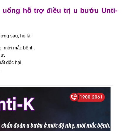
 uống hỗ trợ điều trị u bướu Unti-
ợng sau, họ là:
, mới mắc bệnh.
hư.
ất độc hại.
.