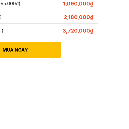
195.000đ)
1,090,000
₫
)
2,180,000
₫
 )
3,720,000
₫
MUA NGAY