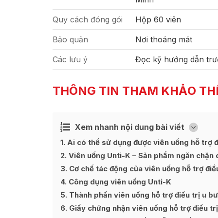
Quy cách đóng gói
Hộp 60 viên
Bảo quản
Nơi thoáng mát
Các lưu ý
Đọc kỹ hướng dẫn trư
THÔNG TIN THAM KHẢO TH
Xem nhanh nội dung bài viết
Ẩn
[
]
1
Ai có thể sử dụng được viên uống hỗ trợ đ
2
Viên uống Unti-K – Sản phẩm ngăn chặn các
3
Cơ chế tác động của viên uống hỗ trợ điều
4
Công dụng viên uống Unti-K
5
Thành phần viên uống hỗ trợ điều trị u b
6
Giấy chứng nhận viên uống hỗ trợ điều trị