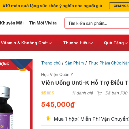
#10 món quà tặng sức khỏe ý nghĩa cho người già
XEM NGA
 Khuyến Mãi
Tin Mới Vivita
Vitamin & Khoáng Chất
Thương Hiệu
Quà Tặng
/
/
Trang chủ
Sản Phẩm
Thực Phẩm Chức Nă
Học Viện Quân Y
Viên Uống Unti-K Hỗ Trợ Điều T
11 đánh giá
Đã bán 700
4.90
10
trên 5
545,000
₫
dựa trên
đánh giá
Mua 1 hộp( Miễn Phí Vận Chuyển