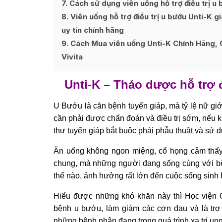
7
Cách sử dụng viên uống hỗ trợ điều trị u 
8
Viên uống hỗ trợ điều trị u bướu Unti-K 
uy tín chính hãng
9
Cách Mua viên uống Unti-K Chính Hãng, 
Vivita
Unti-K
– Thảo dược hỗ trợ đ
U Bướu là căn bệnh tuyến giáp, mà tỷ lệ nữ gi
cần phải được chẩn đoán và điều trị sớm, nếu
thư tuyến giáp bắt buộc phải phẫu thuật và sử
Ăn uống không ngon miệng, cổ họng cảm thấy 
chung, mà những người đang sống cùng với bệ
thế nào, ảnh hưởng rất lớn đến cuộc sống sinh 
Hiểu được những khó khăn này thì Học viện Q
bệnh u bướu, làm giảm các cơn đau và là trợ 
những bệnh nhân đang trong quá trình xạ trị ung