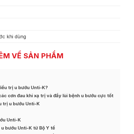
ớc khi dùng
ÊM VỀ SẢN PHẨM
iều trị u bướu Unti-K?
 cơn đau khi xạ trị và đẩy lùi bệnh u bướu cực tốt
 trị u bướu Unti-K
ướu Unti-K
 u bướu Unti-K từ Bộ Y tế