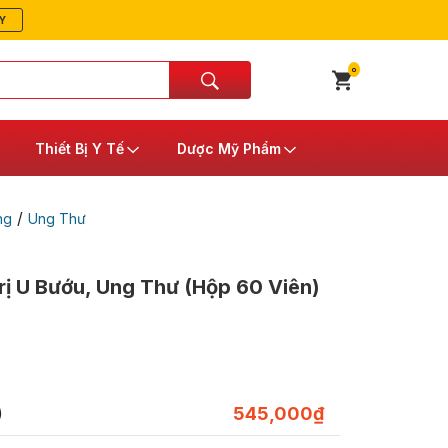
Y
0
Thiết Bị Y Tế
Dược Mỹ Phẩm
/
ng
Ung Thư
rị U Bướu, Ung Thư (Hộp 60 Viên)
)
545,000
₫