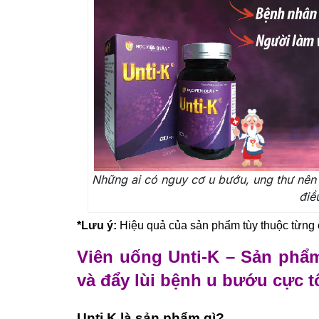
Những ai có nguy cơ u bướu, ung thư nên
điều
*Lưu ý:
Hiệu quả của sản phẩm tùy thuộc từng 
Viên uống Unti-K – Sản phẩm
và đẩy lùi bệnh u bướu cực t
Unti K là sản phẩm gì?