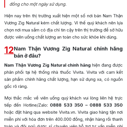
đồng cho một ngày sử dụng.
Hiện nay trên thị trường xuất hiện một số nơi bán Nam Thận
Vương Zig Natural kém chất lượng. Vì thế quý khách nên lựa
chọn nơi mua sắm có địa chỉ tin cậy trên thị trường để sở hữu
được viên uống chất lượng an toàn cho sức khỏe khi dùng.
12
Nam Thận Vương Zig Natural chính hãng
bán ở đâu?
Nam Thận Vương Zig Natural chính hãng
hiện đang được
phân phối tại hệ thống nhà thuốc Vivita. Vivita với cam kết
sản phẩm chính hãng chất lượng, hạn sử dụng xa, có nguồn
gốc rõ ràng.
Mọi thắc mắc về viên uống quý khách vui lòng liên hệ trực
tiếp đến Hotline/Zalo:
0888 533 350 – 0888 533 350
hoặc đặt hàng qua website Vivita.vn. Vivita giao hàng tận nơi
miễn phí với hóa đơn trên 400.000 đồng, nhận hàng rồi thanh
toán và đội ngũ dược sĩ chuyên viên hỗ trợ tư vấn miễn phí