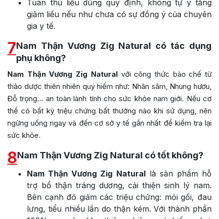
Tuân thủ liều dùng quy định, không tự ý tăng
giảm liều nếu như chưa có sự đồng ý của chuyên
gia y tế.
7
Nam Thận Vương Zig Natural có tác dụng
phụ không?
Nam Thận Vương Zig Natural
với công thức bào chế từ
thảo dược thiên nhiên quý hiếm như:
Nhân sâm, Nhung hươu,
Đỗ trọng
… an toàn lành tính cho sức khỏe nam giới. Nếu cơ
thể có bất kỳ triệu chứng bất thường nào khi sử dụng, nên
ngừng uống ngay và đến cơ sở y tế gần nhất để kiểm tra lại
sức khỏe.
8
Nam Thận Vương Zig Natural có tốt không?
Nam Thận Vương Zig Natural
là sản phẩm hỗ
trợ bổ thận tráng dương, cải thiện sinh lý nam.
Bên cạnh đó giảm các triệu chứng: mỏi gối, đau
lưng, tiểu nhiều lần do thận kém. Với thành phần