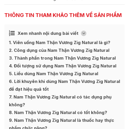
THÔNG TIN THAM KHẢO THÊM VỀ SẢN PHẨM
Ẩn
Xem nhanh nội dung bài viết
[
]
1
Viên uống Nam Thận Vương Zig Natural là gì?
2
Công dụng của Nam Thận Vương Zig Natural
3
Thành phần trong Nam Thận Vương Zig Natural
4
Đối tượng sử dụng Nam Thận Vương Zig Natural
5
Liều dùng Nam Thận Vương Zig Natural
6
Lời khuyên khi dùng Nam Thận Vương Zig Natural
để đạt hiệu quả tốt
7
Nam Thận Vương Zig Natural có tác dụng phụ
không?
8
Nam Thận Vương Zig Natural có tốt không?
9
Nam Thận Vương Zig Natural là thuốc hay thực
phẩm chức năng?