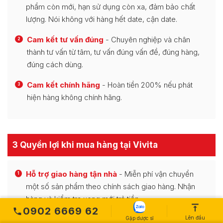
phẩm còn mới, hạn sử dụng còn xa, đảm bảo chất
lượng. Nói không với hàng hết date, cận date.
Cam kết tư vấn đúng
- Chuyên nghiệp và chân
2
thành tư vấn từ tâm, tư vấn đúng vấn đề, đúng hàng,
đúng cách dùng.
Cam kết chính hãng
- Hoàn tiền 200% nếu phát
3
hiện hàng không chính hãng.
3 Quyền lợi khi mua hàng tại Vivita
Hỗ trợ giao hàng tận nhà
- Miễn phí vận chuyển
1
một số sản phẩm theo chính sách giao hàng. Nhận
hàng và kiểm tra xong mới trả tiền.
0902 6669 62
Nhiều quà tặng và khuyến mãi hấp dẫn
- Mỗi
Lên đầu
Gặp dược sĩ
2