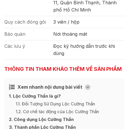
11, Quận Bình Thạnh, Thành
phố Hồ Chí Minh
Quy cách đóng gói
3 viên / hộp
Bảo quản
Nơi thoáng mát
Các lưu ý
Đọc kỹ hướng dẫn trước khi
dùng
THÔNG TIN THAM KHẢO THÊM VỀ SẢN PHẨM
Xem nhanh nội dung bài viết
Ẩn
[
]
1
Lộc Cường Thần là gì?
1.1
Đối Tượng Sử Dụng Lộc Cường Thần
1.2
Cơ chế tác động của Lộc Cường Thần
2
Công dụng Lộc Cường Thần
3
Thành phần Lộc Cường Thần