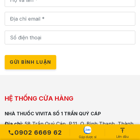
GỬI BÌNH LUẬN
HỆ THỐNG CỬA HÀNG
NHÀ THUỐC VIVITA SỐ 1 TRẦN QUÝ CÁP
Địa chỉ:
58 Trần Quý Cáp, P.11, Q. Bình Thạnh, Thành
phố Hồ Chí Minh
0902 6669 62
Lên đầu
Gặp dược sĩ