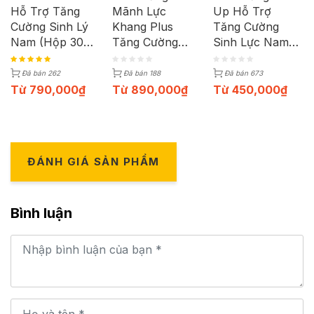
Hỗ Trợ Tăng
Mãnh Lực
Up Hỗ Trợ
Cường Sinh Lý
Khang Plus
Tăng Cường
Nam (Hộp 30
Tăng Cường
Sinh Lực Nam
Viên)
Sinh Lý Nam
Nhanh (Hộp 6
(Hộp 60 Viên)
Viên)
Đã bán 262
Đã bán 188
Đã bán 673
Từ
790,000
₫
Từ
890,000
₫
Từ
450,000
₫
ĐÁNH GIÁ SẢN PHẨM
Bình luận