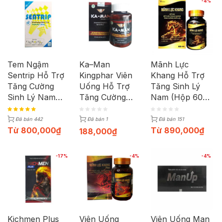
-4%
Tem Ngậm
Ka–Man
Mãnh Lực
Sentrip Hỗ Trợ
Kingphar Viên
Khang Hỗ Trợ
Tăng Cường
Uống Hỗ Trợ
Tăng Sinh Lý
Sinh Lý Nam
Tăng Cường
Nam (Hộp 60
Cấp Tốc (Hộp
Sinh Lý (Hộp
Viên)
10 Tem)
40 Viên)
Đã bán 442
Đã bán 1
Đã bán 151
Từ
800,000
₫
Từ
890,000
₫
188,000
₫
-17%
-4%
-4%
Kichmen Plus
Viên Uống
Viên Uống Man