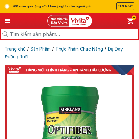
#10 món quà tặng sức khỏe ý nghĩa cho người già
XEM NGAY
0
/
/
/
Trang chủ
Sản Phẩm
Thực Phẩm Chức Năng
Dạ Dày
Đường Ruột