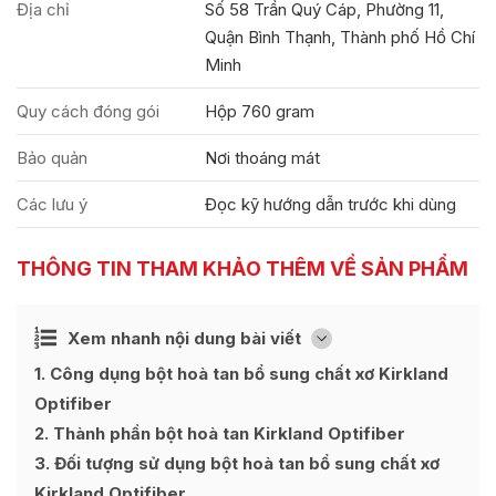
Địa chỉ
Số 58 Trần Quý Cáp, Phường 11,
Quận Bình Thạnh, Thành phố Hồ Chí
Minh
Quy cách đóng gói
Hộp 760 gram
Bảo quản
Nơi thoáng mát
Các lưu ý
Đọc kỹ hướng dẫn trước khi dùng
THÔNG TIN THAM KHẢO THÊM VỀ SẢN PHẨM
Ẩn
Xem nhanh nội dung bài viết
[
]
1
Công dụng bột hoà tan bổ sung chất xơ Kirkland
Optifiber
2
Thành phần bột hoà tan Kirkland Optifiber
3
Đối tượng sử dụng bột hoà tan bổ sung chất xơ
Kirkland Optifiber