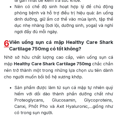
tế gần nhất để kiểm tra sức khỏe.
Nên có chế độ sinh hoạt hợp lý để chủ động
phòng bệnh và hỗ trợ điều trị hiệu quả: ăn uống
dinh dưỡng, giữ ấm cơ thể vào mùa lạnh, tập thể
dục nhẹ nhàng (bơi lội, dưỡng sinh, yoga) và nghỉ
ngơi đầy đủ mỗi ngày.
6
Viên uống sụn cá mập Healthy Care Shark
Cartilage 750mg có tốt không?
Nhờ sở hữu chất lượng cao cấp, viên uống sụn cá
mập
Healthy Care Shark Cartilage 750mg
chắc chắn
nên trở thành một trong những lựa chọn ưu tiên dành
cho người muốn bồi bổ hệ xương khớp.
Sản phẩm được làm từ sụn cá mập tự nhiên quý
hiếm với dồi dào thành phần dưỡng chất như
Proteoglycans, Glucosamin, Glycoproteins,
Canxi, Phốt Pho và Axit Hyaluronic,…giống như
có trong sụn người.