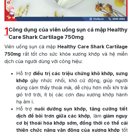
1
Công dụng của viên uống sụn cá mập Healthy
Care Shark Cartilage 750mg
Viên uống sụn cá mập
Healthy Care Shark Cartilage
750mg
rất tốt cho sức khỏe xương khớp và hệ miễn
dịch của người dùng với công hiệu:
Hỗ trợ
điều trị các triệu chứng khô khớp, sưng
khớp
gây nhức nhối, khó cử động, giúp người
dùng cảm thấy thoải mái, dễ chịu hơn mỗi khi trái
gió trở trời, ít bị các cơn đau xương khớp hành
hạ âm ỉ.
Hỗ trợ
nuôi dưỡng sụn khớp, tăng cường tiết
dịch để bôi trơn giữa các khớp
, làm
giảm nguy
cơ bị thoái hóa khớp sớm, đồng thời có thể cải
thiện chức năng vận động của xương khớp
tốt