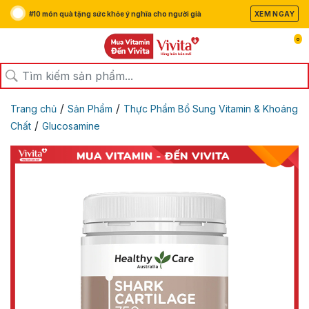
#10 món quà tặng sức khỏe ý nghĩa cho người già
XEM NGAY
0
/
/
Trang chủ
Sản Phẩm
Thực Phẩm Bổ Sung Vitamin & Khoáng
/
Chất
Glucosamine