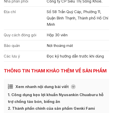
Nhà phân phối
Công ty CP Siêu Thị Sống Khoẻ.
Địa chỉ
Số 58 Trần Quý Cáp, Phường 11,
Quận Bình Thạnh, Thành phố Hồ Chí
Minh
Quy cách đóng gói
Hộp 30 viên
Bảo quản
Nơi thoáng mát
Các lưu ý
Đọc kỹ hướng dẫn trước khi dùng
THÔNG TIN THAM KHẢO THÊM VỀ SẢN PHẨM
Ẩn
Xem nhanh nội dung bài viết
[
]
1
Công dụng kẹo lợi khuẩn Nyusankin Chuaburu hỗ
trợ chống táo bón, biếng ăn
2
Thành phần chính của sản phẩm Genki Fami