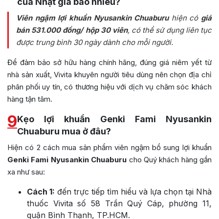
của Nhật giá bao nhiêu?
Viên ngậm lợi khuẩn Nyusankin Chuaburu
hiện có
giá
bán 531.000 đồng/ hộp 30 viên
, có thể sử dụng liên tục
được trung bình 30 ngày dành cho mỗi người.
Để đảm bảo sở hữu hàng chính hãng, đúng giá niêm yết từ
nhà sản xuất, Vivita khuyên người tiêu dùng nên chọn địa chỉ
phân phối uy tín, có thương hiệu với dịch vụ chăm sóc khách
hàng tận tâm.
9
Kẹo lợi khuẩn Genki Fami Nyusankin
Chuaburu mua ở đâu?
Hiện có 2 cách mua sản phẩm viên ngậm bổ sung lợi khuẩn
Genki Fami Nyusankin Chuaburu
cho Quý khách hàng gần
xa như sau:
Cách 1:
đến trực tiếp tìm hiểu và lựa chọn tại Nhà
thuốc Vivita số 58 Trần Quý Cáp, phường 11,
quận Bình Thạnh, TP.HCM.