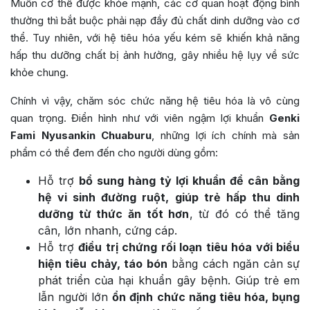
Muốn cơ thể được khỏe mạnh, các cơ quan hoạt động bình
thường thì bắt buộc phải nạp đầy đủ chất dinh dưỡng vào cơ
thể. Tuy nhiên, với hệ tiêu hóa yếu kém sẽ khiến khả năng
hấp thu dưỡng chất bị ảnh hưởng, gây nhiều hệ lụy về sức
khỏe chung.
Chính vì vậy, chăm sóc chức năng hệ tiêu hóa là vô cùng
quan trọng. Điển hình như với viên ngậm lợi khuẩn
Genki
Fami Nyusankin Chuaburu
, những lợi ích chính mà sản
phẩm có thể đem đến cho người dùng gồm:
Hỗ trợ
bổ sung hàng tỷ lợi khuẩn để cân bằng
hệ vi sinh đường ruột, giúp trẻ hấp thu dinh
dưỡng từ thức ăn tốt hơn
, từ đó có thể tăng
cân, lớn nhanh, cứng cáp.
Hỗ trợ
điều trị chứng rối loạn tiêu hóa với biểu
hiện tiêu chảy, táo bón
bằng cách ngăn cản sự
phát triển của hại khuẩn gây bệnh. Giúp trẻ em
lẫn người lớn
ổn định chức năng tiêu hóa, bụng