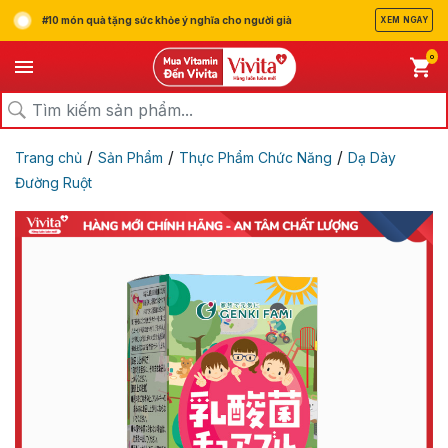
#10 món quà tặng sức khỏe ý nghĩa cho người già
XEM NGAY
0
/
/
/
Trang chủ
Sản Phẩm
Thực Phẩm Chức Năng
Dạ Dày
Đường Ruột