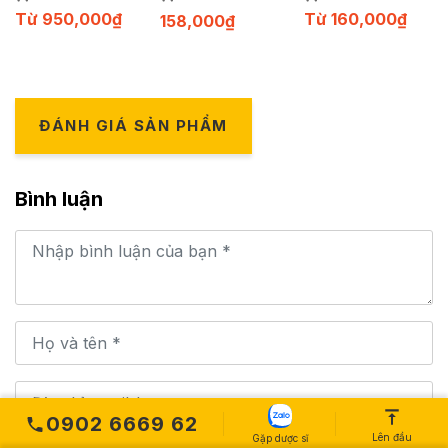
Từ
950,000
₫
Từ
160,000
₫
158,000
₫
ĐÁNH GIÁ SẢN PHẨM
Bình luận
0902 6669 62
Lên đầu
Gặp dược sĩ