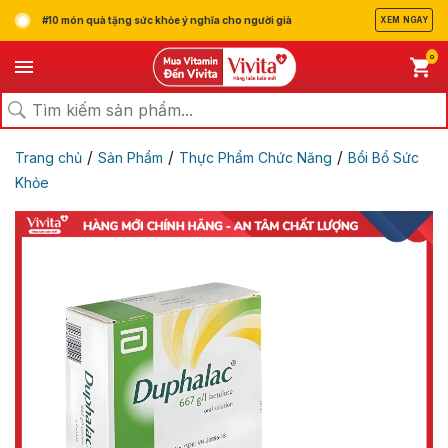
#10 món quà tặng sức khỏe ý nghĩa cho người già
XEM NGAY
0
/
/
/
Trang chủ
Sản Phẩm
Thực Phẩm Chức Năng
Bồi Bổ Sức
Khỏe