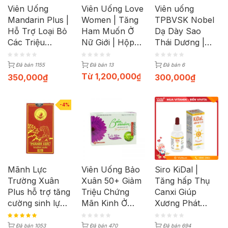
Viên Uống
Viên Uống Love
Viên uống
Mandarin Plus |
Women | Tăng
TPBVSK Nobel
Hỗ Trợ Loại Bỏ
Ham Muốn Ở
Dạ Dày Sao
Các Triệu
Nữ Giới | Hộp
Thái Dương |
Chứng Nhiệt
30 Viên
Hộp 3 Vỉ x 15
Miệng | Hộp 60
Viên
Đã bán 1155
Đã bán 13
Đã bán 6
Viên
Từ
1,200,000
₫
350,000
₫
300,000
₫
-4%
Mãnh Lực
Viên Uống Bảo
Siro KiDal |
Trường Xuân
Xuân 50+ Giảm
Tăng hấp Thụ
Plus hỗ trợ tăng
Triệu Chứng
Canxi Giúp
cường sinh lực
Mãn Kinh Ở
Xương Phát
phái mạnh (Lọ
Phụ Nữ (Hộp
Triển | Chai
50g)
30 Viên)
150ml
Đã bán 1053
Đã bán 470
Đã bán 694