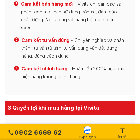
Cam kết bán hàng mới
- Vivita chỉ bán các sản
1
phẩm còn mới, hạn sử dụng còn xa, đảm bảo
chất lượng. Nói không với hàng hết date, cận
date.
Cam kết tư vấn đúng
- Chuyên nghiệp và chân
2
thành tư vấn từ tâm, tư vấn đúng vấn đề, đúng
hàng, đúng cách dùng.
Cam kết chính hãng
- Hoàn tiền 200% nếu phát
3
hiện hàng không chính hãng.
3 Quyền lợi khi mua hàng tại Vivita
Hỗ trợ giao hàng tận nhà
- Miễn phí vận
1
0902 6669 62
chuyển một số sản phẩm theo chính sách giao
Lên đầu
Gặp dược sĩ