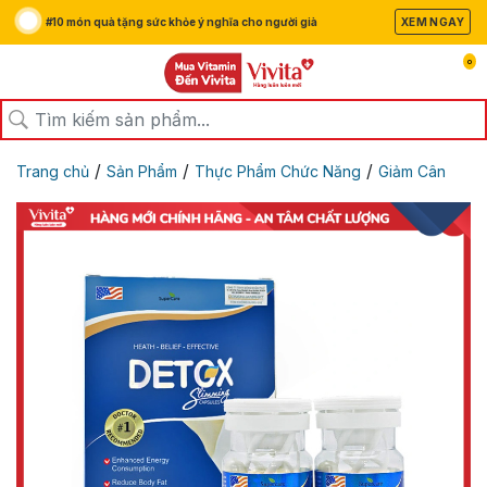
#10 món quà tặng sức khỏe ý nghĩa cho người già
XEM NGAY
0
/
/
/
Trang chủ
Sản Phẩm
Thực Phẩm Chức Năng
Giảm Cân