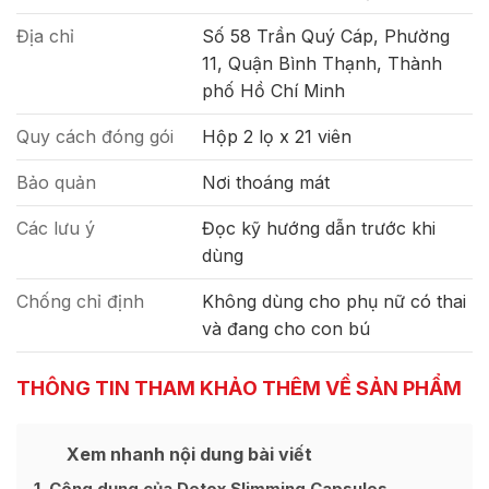
Địa chỉ
Số 58 Trần Quý Cáp, Phường
11, Quận Bình Thạnh, Thành
phố Hồ Chí Minh
Quy cách đóng gói
Hộp 2 lọ x 21 viên
Bảo quản
Nơi thoáng mát
Các lưu ý
Đọc kỹ hướng dẫn trước khi
dùng
Chống chỉ định
Không dùng cho phụ nữ có thai
và đang cho con bú
THÔNG TIN THAM KHẢO THÊM VỀ SẢN PHẨM
Xem nhanh nội dung bài viết
Ẩn
[
]
1
Công dụng của Detox Slimming Capsules