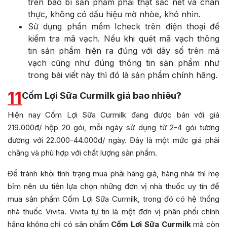
trên bao bì sản phẩm phải thật sắc nét và chân
thực, không có dấu hiệu mờ nhòe, khó nhìn.
Sử dụng phần mềm Icheck trên điện thoại để
kiểm tra mã vạch. Nếu khi quét mã vạch thông
tin sản phẩm hiện ra đúng với dãy số trên mã
vạch cũng như đúng thông tin sản phẩm như
trong bài viết này thì đó là sản phẩm chính hãng.
11
Cốm Lợi Sữa Curmilk giá bao nhiêu?
Hiện nay Cốm Lợi Sữa Curmilk đang được bán với giá
219.000đ/ hộp 20 gói, mỗi ngày sử dụng từ 2-4 gói tương
đương với 22.000-44.000đ/ ngày. Đây là một mức giá phải
chăng và phù hợp với chất lượng sản phẩm.
Để tránh khỏi tình trạng mua phải hàng giả, hàng nhái thì mẹ
bỉm nên ưu tiên lựa chọn những đơn vị nhà thuốc uy tín để
mua sản phẩm Cốm Lợi Sữa Curmilk, trong đó có hệ thống
nhà thuốc Vivita. Vivita tự tin là một đơn vị phân phối chính
hãng không chỉ có sản phẩm
Cốm Lợi Sữa Curmilk
mà còn