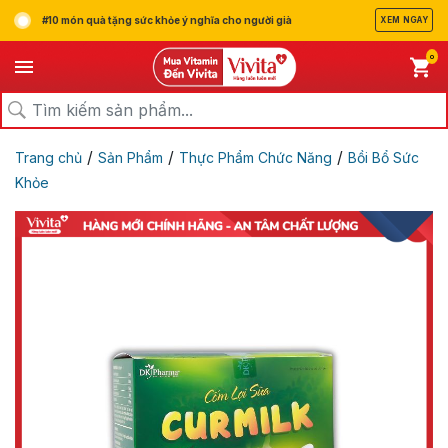
#10 món quà tặng sức khỏe ý nghĩa cho người già
XEM NGAY
0
/
/
/
Trang chủ
Sản Phẩm
Thực Phẩm Chức Năng
Bồi Bổ Sức
Khỏe