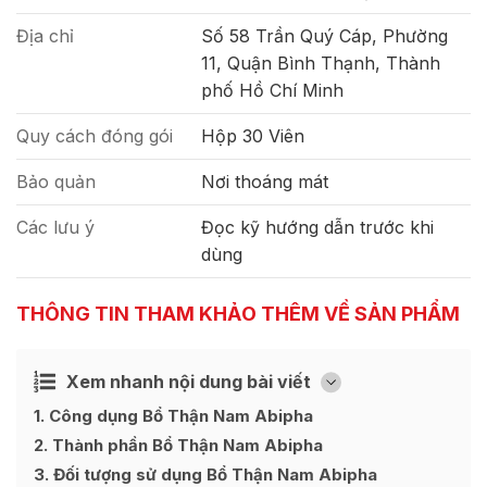
Địa chỉ
Số 58 Trần Quý Cáp, Phường
11, Quận Bình Thạnh, Thành
phố Hồ Chí Minh
Quy cách đóng gói
Hộp 30 Viên
Bảo quản
Nơi thoáng mát
Các lưu ý
Đọc kỹ hướng dẫn trước khi
dùng
THÔNG TIN THAM KHẢO THÊM VỀ SẢN PHẨM
Xem nhanh nội dung bài viết
Ẩn
[
]
1
Công dụng Bổ Thận Nam Abipha
2
Thành phần Bổ Thận Nam Abipha
3
Đối tượng sử dụng Bổ Thận Nam Abipha