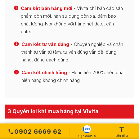
Cam kết bán hàng mới
- Vivita chỉ bán các sản
1
phẩm còn mới, hạn sử dụng còn xa, đảm bảo
chất lượng. Nói không với hàng hết date, cận
date.
Cam kết tư vấn đúng
- Chuyên nghiệp và chân
2
thành tư vấn từ tâm, tư vấn đúng vấn đề, đúng
hàng, đúng cách dùng.
Cam kết chính hãng
- Hoàn tiền 200% nếu phát
3
hiện hàng không chính hãng.
3 Quyền lợi khi mua hàng tại Vivita
0902 6669 62
Hỗ trợ giao hàng tận nhà
- Miễn phí vận
1
Lên đầu
Gặp dược sĩ