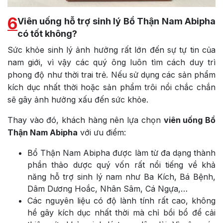
6
Viên uống hỗ trợ sinh lý Bổ Thận Nam Abipha
có tốt không?
Sức khỏe sinh lý ảnh hưởng rất lớn đến sự tự tin của
nam giới, vì vậy các quý ông luôn tìm cách duy trì
phong độ như thời trai trẻ. Nếu sử dụng các sản phẩm
kích dục nhất thời hoặc sản phẩm trôi nổi chắc chắn
sẽ gây ảnh hưởng xấu đến sức khỏe.
Thay vào đó, khách hàng nên lựa chọn
viên uống Bổ
Thận Nam Abipha
với ưu điểm:
Bổ Thận Nam Abipha được làm từ đa dạng thành
phần thảo dược quý vốn rất nổi tiếng về khả
năng hỗ trợ sinh lý nam như Ba Kích, Bá Bệnh,
Dâm Dương Hoắc, Nhân Sâm, Cá Ngựa,…
Các nguyên liệu có độ lành tính rất cao, không
hề gây kích dục nhất thời mà chỉ bồi bổ để cải