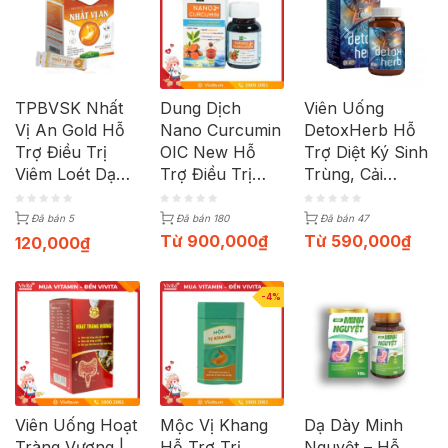
TPBVSK Nhất
Dung Dịch
Viên Uống
Vị An Gold Hỗ
Nano Curcumin
DetoxHerb Hỗ
Trợ Điều Trị
OIC New Hỗ
Trợ Diệt Ký Sinh
Viêm Loét Dạ
Trợ Điều Trị
Trùng, Cải
Dày, Tá Tràng |
Viêm Loét Dạ
Thiện Hệ Tiêu
Hộp 15 Gói x
Dày | Lọ 50ml
Hóa | Hộp 20
Đã bán 5
Đã bán 180
Đã bán 47
10ml
Viên
Từ
900,000
₫
Từ
590,000
₫
120,000
₫
-4%
Viên Uống Hoạt
Mộc Vị Khang
Dạ Dày Minh
Tràng Vương |
Hỗ Trợ Trị
Nguyệt – Hỗ