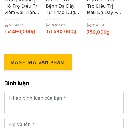
Hỗ Trợ Điều Trị
Bệnh Dạ Dày
Trợ Điều Trị
Viêm Đại Tràng
Từ Thảo Dược |
Đau Dạ Dày –
Mãn Tính | Hộp
Hộp 15 gói
Tá Tràng | Hộp
60 Viên
100g
Đã bán 812
Đã bán 263
Đã bán 4
Từ
490,000
₫
Từ
580,000
₫
750,000
₫
ĐÁNH GIÁ SẢN PHẨM
Bình luận