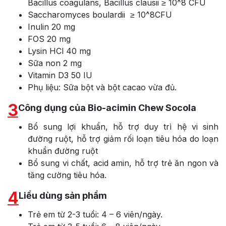
Bacillus coagulans, Bacillus clausii ≥ 10^8 CFU
Saccharomyces boulardii ≥ 10^8CFU
Inulin 20 mg
FOS 20 mg
Lysin HCl 40 mg
Sữa non 2 mg
Vitamin D3 50 IU
Phụ liệu: Sữa bột và bột cacao vừa đủ.
3
Công dụng của Bio-acimin Chew Socola
Bổ sung lợi khuẩn, hỗ trợ duy trì hệ vi sinh
đường ruột, hỗ trợ giảm rối loạn tiêu hóa do loạn
khuẩn đường ruột
Bổ sung vi chất, acid amin, hỗ trợ trẻ ăn ngon và
tăng cường tiêu hóa.
4
Liều dùng sản phẩm
Trẻ em từ 2-3 tuổi: 4 – 6 viên/ngày.