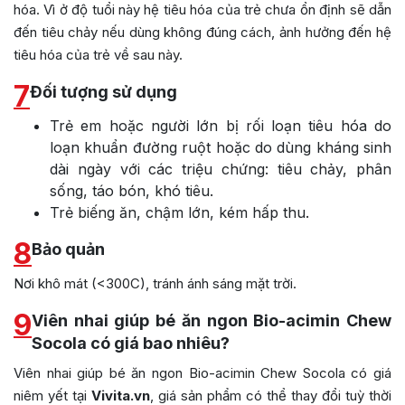
hóa. Vì ở độ tuổi này hệ tiêu hóa của trẻ chưa ổn định sẽ dẫn
đến tiêu chảy nếu dùng không đúng cách, ảnh hưởng đến hệ
tiêu hóa của trẻ về sau này.
7
Đối tượng sử dụng
Trẻ em hoặc người lớn bị rối loạn tiêu hóa do
loạn khuẩn đường ruột hoặc do dùng kháng sinh
dài ngày với các triệu chứng: tiêu chảy, phân
sống, táo bón, khó tiêu.
Trẻ biếng ăn, chậm lớn, kém hấp thu.
8
Bảo quản
Nơi khô mát (<300C), tránh ánh sáng mặt trời.
9
Viên nhai giúp bé ăn ngon Bio-acimin Chew
Socola có giá bao nhiêu?
Viên nhai giúp bé ăn ngon Bio-acimin Chew Socola có giá
niêm yết tại
Vivita.vn
, giá sản phẩm có thể thay đổi tuỳ thời