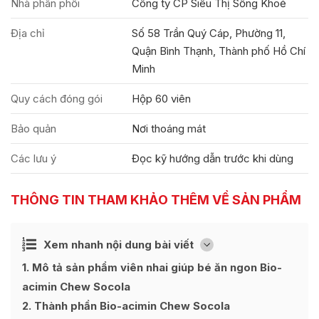
Nhà phân phối
Công ty CP Siêu Thị Sống Khoẻ
Địa chỉ
Số 58 Trần Quý Cáp, Phường 11,
Quận Bình Thạnh, Thành phố Hồ Chí
Minh
Quy cách đóng gói
Hộp 60 viên
Bảo quản
Nơi thoáng mát
Các lưu ý
Đọc kỹ hướng dẫn trước khi dùng
THÔNG TIN THAM KHẢO THÊM VỀ SẢN PHẨM
Ẩn
Xem nhanh nội dung bài viết
[
]
1
Mô tả sản phẩm viên nhai giúp bé ăn ngon Bio-
acimin Chew Socola
2
Thành phần Bio-acimin Chew Socola