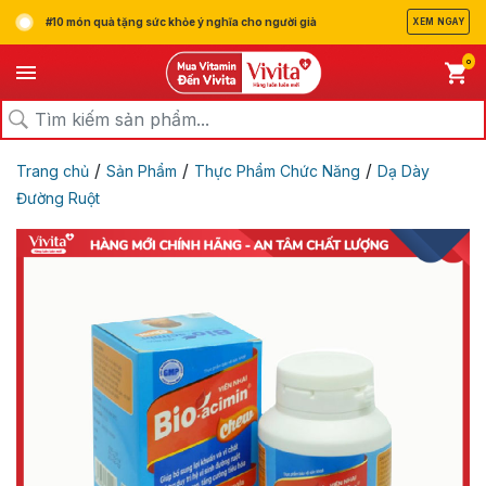
#10 món quà tặng sức khỏe ý nghĩa cho người già
XEM NGAY
0
/
/
/
Trang chủ
Sản Phẩm
Thực Phẩm Chức Năng
Dạ Dày
Đường Ruột