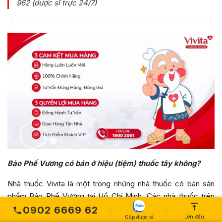
962 (dược sĩ trực 24/7)
Bảo Phế Vương có bán ở hiệu (tiệm) thuốc tây không?
Nhà thuốc Vivita là một trong những nhà thuốc có bán sản
phẩm Bảo Phế Vương tại Hồ Chí Minh. Các nhà thuốc trên
các tỉnh thành khác hiện tại vẫn chưa có sản phẩm này.
0902 6669 62
Lên đầu
Gặp dược sĩ
Trường hợp quý khách ở xa có thể đặt hàng online.