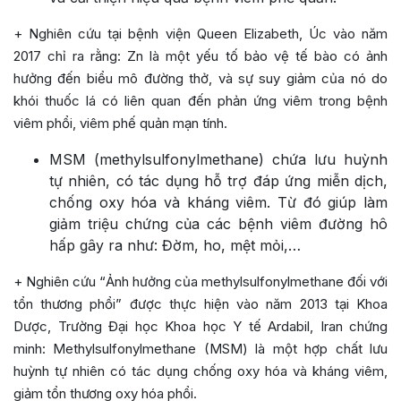
+ Nghiên cứu tại bệnh viện Queen Elizabeth, Úc vào năm
2017 chỉ ra rằng: Zn là một yếu tố bảo vệ tế bào có ảnh
hưởng đến biểu mô đường thở, và sự suy giảm của nó do
khói thuốc lá có liên quan đến phản ứng viêm trong bệnh
viêm phổi, viêm phế quản mạn tính.
MSM (methylsulfonylmethane) chứa lưu huỳnh
tự nhiên, có tác dụng hỗ trợ đáp ứng miễn dịch,
chống oxy hóa và kháng viêm. Từ đó giúp làm
giảm triệu chứng của các bệnh viêm đường hô
hấp gây ra như: Đờm, ho, mệt mỏi,…
+ Nghiên cứu “Ảnh hưởng của methylsulfonylmethane đối với
tổn thương phổi” được thực hiện vào năm 2013 tại Khoa
Dược, Trường Đại học Khoa học Y tế Ardabil, Iran chứng
minh: Methylsulfonylmethane (MSM) là một hợp chất lưu
huỳnh tự nhiên có tác dụng chống oxy hóa và kháng viêm,
giảm tổn thương oxy hóa phổi.