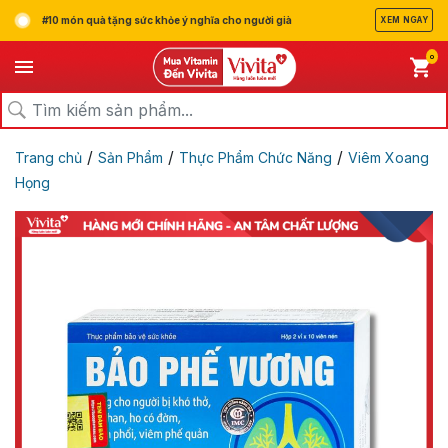
#10 món quà tặng sức khỏe ý nghĩa cho người già
XEM NGAY
0
/
/
/
Trang chủ
Sản Phẩm
Thực Phẩm Chức Năng
Viêm Xoang
Họng