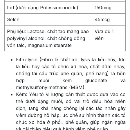
Iod (dưới dạng Potassium iodide)
150mcg
Selen
45mcg
Phụ liệu: Lactose, chất tạo màng bao
Vừa đủ 1
polyvinyl alcohol, chất chống đông
viên
vón talc, magnesium stearate
Fibrolysin (Fibro là chất xơ, lysis là tiêu hủy, tức
là tiêu hủy các tổ chức xơ hóa, chất đờm nhầy,
chống tái cấu trúc phế quản, phế nang) là hỗn
hợp muối kẽm gluconate và
methylsulfonylmethane (MSM).
Kẽm: Yếu tố vi lượng cần thiết được đưa vào cơ
thể dưới dạng muối, có vai trò điều hòa miễn
dịch, tăng khả năng chống lại các tác nhân gây
viêm đường hô hấp, ức chế sự hình thành các tổ
chức xơ hóa ở phổi, phế quản, giúp ngăn ngừa
và cải thiện hiệu quả bệnh viêm phế quản.