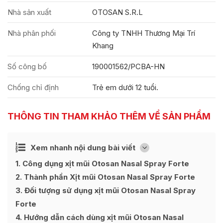
Nhà sản xuất
OTOSAN S.R.L
Nhà phân phối
Công ty TNHH Thương Mại Trí
Khang
Số công bố
190001562/PCBA-HN
Chống chỉ định
Trẻ em dưới 12 tuổi.
THÔNG TIN THAM KHẢO THÊM VỀ SẢN PHẨM
Ẩn
Xem nhanh nội dung bài viết
[
]
1
Công dụng xịt mũi Otosan Nasal Spray Forte
2
Thành phần Xịt mũi Otosan Nasal Spray Forte
3
Đối tượng sử dụng xịt mũi Otosan Nasal Spray
Forte
4
Hướng dẫn cách dùng xịt mũi Otosan Nasal