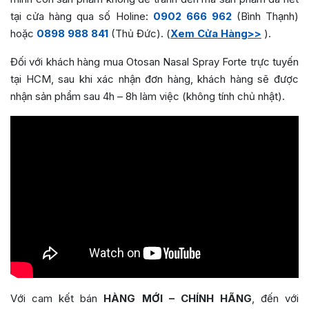
tại cửa hàng qua số Holine:
0902 666 962
(Bình Thạnh)
hoặc
0898 988 841
(Thủ Đức). (
Xem Cửa Hàng>>
).
Đối với khách hàng mua Otosan Nasal Spray Forte trực tuyến
tại HCM, sau khi xác nhận đơn hàng, khách hàng sẽ được
nhận sản phẩm sau 4h – 8h làm việc (không tính chủ nhật).
Với cam kết bán
HÀNG MỚI – CHÍNH HÃNG
, đến với