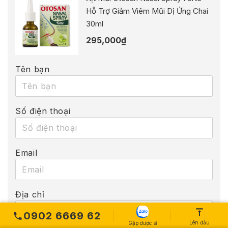
Hỗ Trợ Giảm Viêm Mũi Dị Ứng Chai
30ml
295,000
₫
Tên bạn
Số điện thoại
Email
Địa chỉ
0902 6669 62
Lên đầu
Gặp dược sĩ