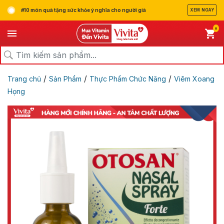
#10 món quà tặng sức khỏe ý nghĩa cho người già
XEM NGAY
0
/
/
/
Trang chủ
Sản Phẩm
Thực Phẩm Chức Năng
Viêm Xoang
Họng