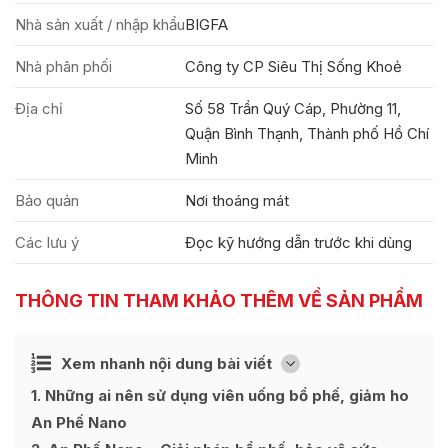
Nhà sản xuất / nhập khẩu
BIGFA
Nhà phân phối
Công ty CP Siêu Thị Sống Khoẻ
Địa chỉ
Số 58 Trần Quý Cáp, Phường 11,
Quận Bình Thạnh, Thành phố Hồ Chí
Minh
Bảo quản
Nơi thoáng mát
Các lưu ý
Đọc kỹ hướng dẫn trước khi dùng
THÔNG TIN THAM KHẢO THÊM VỀ SẢN PHẨM
Ẩn
Xem nhanh nội dung bài viết
[
]
1
Những ai nên sử dụng viên uống bổ phế, giảm ho
An Phế Nano