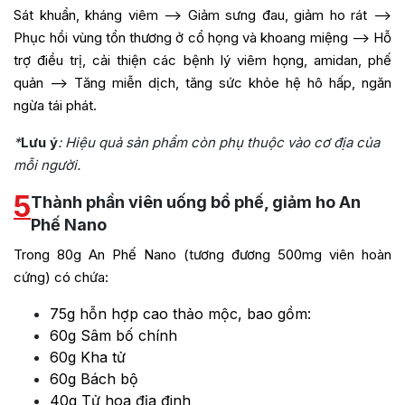
Sát khuẩn, kháng viêm –> Giảm sưng đau, giảm ho rát –>
Phục hồi vùng tổn thương ở cổ họng và khoang miệng –> Hỗ
trợ điều trị, cải thiện các bệnh lý viêm họng, amidan, phế
quản –> Tăng miễn dịch, tăng sức khỏe hệ hô hấp, ngăn
ngừa tái phát.
*
Lưu ý
: Hiệu quả sản phẩm còn phụ thuộc vào cơ địa của
mỗi người.
5
Thành phần viên uống bổ phế, giảm ho An
Phế Nano
Trong 80g An Phế Nano (tương đương 500mg viên hoàn
cứng) có chứa:
75g hỗn hợp cao thảo mộc, bao gồm:
60g Sâm bố chính
60g Kha tử
60g Bách bộ
40g Tử hoa địa đinh