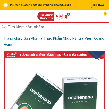
#10 món quà tặng sức khỏe ý nghĩa cho người già
XEM NGAY
0
/
/
/
Trang chủ
Sản Phẩm
Thực Phẩm Chức Năng
Viêm Xoang
Họng
-8%