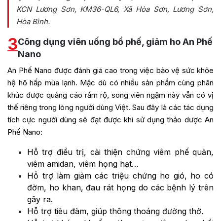
KCN Lương Sơn, KM36-QL6, Xã Hòa Sơn, Lương Sơn,
Hòa Bình.
3
Công dụng viên uống bổ phế, giảm ho An Phế
Nano
An Phế Nano được đánh giá cao trong việc bảo vệ sức khỏe
hệ hô hấp mùa lạnh. Mặc dù có nhiều sản phẩm cùng phân
khúc được quảng cáo rầm rộ, song viên ngậm này vẫn có vị
thế riêng trong lòng người dùng Việt. Sau đây là các tác dụng
tích cực người dùng sẽ đạt được khi sử dụng thảo dược An
Phế Nano:
Hỗ trợ điều trị, cải thiện chứng viêm phế quản,
viêm amidan, viêm họng hạt…
Hỗ trợ làm giảm các triệu chứng ho gió, ho có
đờm, ho khan, đau rát họng do các bệnh lý trên
gây ra.
Hỗ trợ tiêu đàm, giúp thông thoáng đường thở.