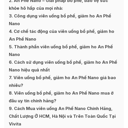
2
An Phế Nano – Giải pháp bổ phế, bảo vệ sức
khỏe hô hấp của mọi nhà:
3
Công dụng viên uống bổ phế, giảm ho An Phế
Nano
4
Cơ chế tác động của viên uống bổ phế, giảm ho
An Phế Nano
5
Thành phần viên uống bổ phế, giảm ho An Phế
Nano
6
Cách sử dụng viên uống bổ phế, giảm ho An Phế
Nano hiệu quả nhất
7
Viên uống bổ phế, giảm ho An Phế Nano giá bao
nhiêu?
8
Viên uống bổ phế, giảm ho An Phế Nano mua ở
đâu uy tín chính hãng?
9
Cách Mua viên uống An Phế Nano Chính Hãng,
Chất Lượng Ở HCM, Hà Nội và Trên Toàn Quốc Tại
Vivita