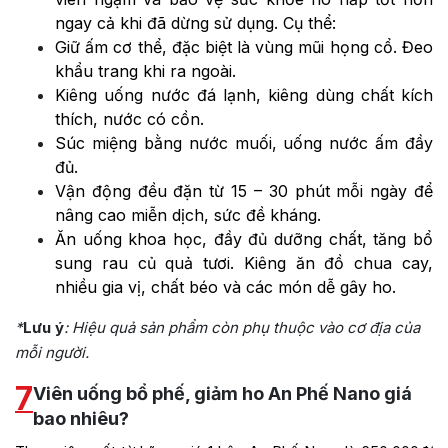
ngay cả khi đã dừng sử dụng. Cụ thể:
Giữ ấm cơ thể, đặc biệt là vùng mũi họng cổ. Đeo
khẩu trang khi ra ngoài.
Kiêng uống nước đá lạnh, kiêng dùng chất kích
thích, nước có cồn.
Súc miệng bằng nước muối, uống nước ấm đầy
đủ.
Vận động đều đặn từ 15 – 30 phút mỗi ngày để
nâng cao miễn dịch, sức đề kháng.
Ăn uống khoa học, đầy đủ dưỡng chất, tăng bổ
sung rau củ quả tươi. Kiêng ăn đồ chua cay,
nhiều gia vị, chất béo và các món dễ gây ho.
*
Lưu ý
: Hiệu quả sản phẩm còn phụ thuộc vào cơ địa của
mỗi người.
7
Viên uống bổ phế, giảm ho An Phế Nano giá
bao nhiêu?