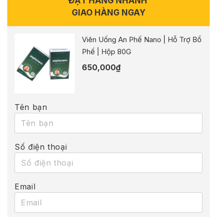
ĐẶT HÀNG NHANH
GIAO HÀNG NGAY
Viên Uống An Phế Nano | Hỗ Trợ Bổ
Phế | Hộp 80G
650,000
₫
Tên bạn
Số điện thoại
Email