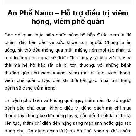
An Phế Nano – Hỗ trợ điều trị viêm
họng, viêm phế quản
Các cơ quan thực hiện chức năng hô hấp được xem là “lá
chắn” đầu tiên bảo vệ sức khỏe con người. Chúng ta ăn
uống, hít thở đều thông qua mũi, miệng nên mọi tác nhân từ
môi trường bên ngoài sẽ được “lọc” ngay tại khu vực này. Vì
thế mà hệ hô hấp rất dễ bị tổn thương, với những bệnh
thường gặp như viêm xoang, viêm mũi dị ứng, viêm họng,
viêm phế quản… Đặc biệt khi thời tiết giao mùa, tình trạng
bệnh sẽ càng trầm trọng.
Là bệnh phổ biến và không quá nguy hiểm nên đa số người
bệnh đều chủ quan, không điều trị đúng cách mà chỉ mua
thuốc tây không kê đơn uống tùy ý, dẫn đến bệnh tái đi tái lại
liên tục, thậm chí diễn tiến nặng sang mạn tính hoặc gặp tác
dụng phụ. Đó cũng chính là lý do An Phế Nano ra đời, nhằm