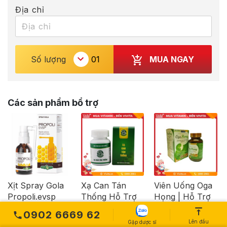
Địa chỉ
MUA NGAY
Số lượng
Các sản phẩm bổ trợ
Xịt Spray Gola
Xạ Can Tán
Viên Uống Oga
Propoli.evsp
Thống Hỗ Trợ
Họng | Hỗ Trợ
Giảm Nhanh
Giảm Viêm
Bổ Phế, Giảm
0902 6669 62
Triệu Chứng
Họng, Amidan
Ho | Hộp 60
Lên đầu
Gặp dược sĩ