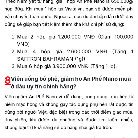
Theo niêm yết từ hãng, giá 1 hộp An Phế Nano là 650.000₫/
hộp 80g. Khi mua 1 hộp tại Vivita.vn, bạn sẽ được miễn phí
vận chuyển toàn quốc. Ngoài ra, các ưu đãi hấp dẫn dưới đây
cũng sẽ giúp bạn tiết kiệm thêm kha khá chi phí sử dụng:
Mua 2 hộp giá 1.200.000 VNĐ (Giảm 100.000
VNĐ)
Mua 4 hộp giá 2.600.000 VNĐ (Tặng 1
SAFFRON BAHRAMAN (1g)).
Mua 6 hộp giá 3.900.000 VNĐ (Tặng 1 lọ).
8
Viên uống bổ phế, giảm ho An Phế Nano mua
ở đâu uy tín chính hãng?
Viên ngậm An Phế Nano vị dễ dùng, công dụng trực tiếp từ
niêm mạc họng và không gây tác dụng phụ nên rất được tin
dùng bởi người Việt, đặc biệt trong các thời điểm giao mùa.
Tuy nhiên, khi được ưa chuộng và được tìm kiếm nhiều,
không loại trừ khả năng sẽ có hàng nhái giả trà trộn.