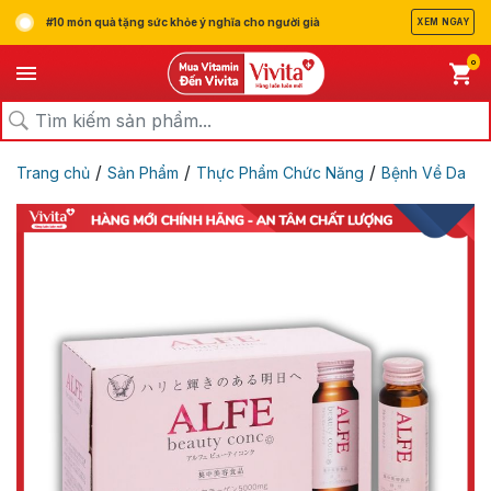
#10 món quà tặng sức khỏe ý nghĩa cho người già
XEM NGAY
0
/
/
/
Trang chủ
Sản Phẩm
Thực Phẩm Chức Năng
Bệnh Về Da