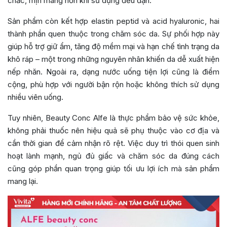
chắc, mịn màng hơn khi sử dụng đều đặn.
Sản phẩm còn kết hợp elastin peptid và acid hyaluronic, hai
thành phần quen thuộc trong chăm sóc da. Sự phối hợp này
giúp hỗ trợ giữ ẩm, tăng độ mềm mại và hạn chế tình trạng da
khô ráp – một trong những nguyên nhân khiến da dễ xuất hiện
nếp nhăn. Ngoài ra, dạng nước uống tiện lợi cũng là điểm
cộng, phù hợp với người bận rộn hoặc không thích sử dụng
nhiều viên uống.
Tuy nhiên, Beauty Conc Alfe là thực phẩm bảo vệ sức khỏe,
không phải thuốc nên hiệu quả sẽ phụ thuộc vào cơ địa và
cần thời gian để cảm nhận rõ rệt. Việc duy trì thói quen sinh
hoạt lành mạnh, ngủ đủ giấc và chăm sóc da đúng cách
cũng góp phần quan trọng giúp tối ưu lợi ích mà sản phẩm
mang lại.