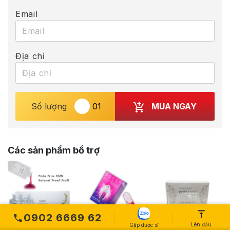
Email
Địa chỉ
MUA NGAY
Số lượng
Các sản phẩm bổ trợ
0902 6669 62
Lên đầu
Gặp dược sĩ