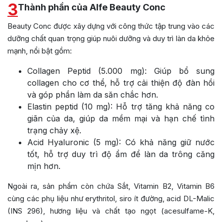
3
Thành phần của Alfe Beauty Conc
Beauty Conc được xây dựng với công thức tập trung vào các
dưỡng chất quan trọng giúp nuôi dưỡng và duy trì làn da khỏe
mạnh, nổi bật gồm:
Collagen Peptid (5.000 mg): Giúp bổ sung
collagen cho cơ thể, hỗ trợ cải thiện độ đàn hồi
và góp phần làm da săn chắc hơn.
Elastin peptid (10 mg): Hỗ trợ tăng khả năng co
giãn của da, giúp da mềm mại và hạn chế tình
trạng chảy xệ.
Acid Hyaluronic (5 mg): Có khả năng giữ nước
tốt, hỗ trợ duy trì độ ẩm để làn da trông căng
mịn hơn.
Ngoài ra, sản phẩm còn chứa Sắt, Vitamin B2, Vitamin B6
cùng các phụ liệu như erythritol, siro ít đường, acid DL-Malic
(INS 296), hương liệu và chất tạo ngọt (acesulfame-K,