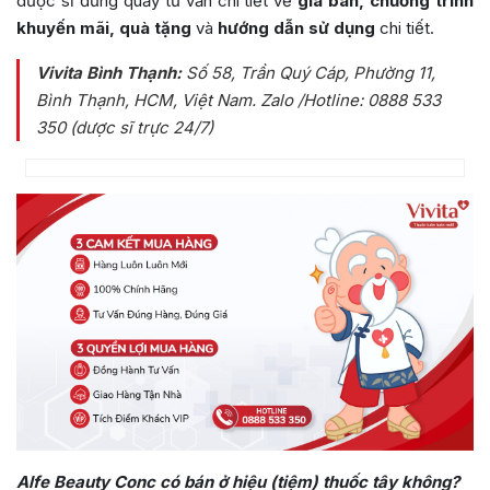
dược sĩ đứng quầy tư vấn chi tiết về
giá bán, chương trình
khuyến mãi, quà tặng
và
hướng dẫn sử dụng
chi tiết.
Vivita Bình Thạnh:
Số 58, Trần Quý Cáp, Phường 11,
Bình Thạnh, HCM, Việt Nam
. Zalo /Hotline: 0888 533
350 (dược sĩ trực 24/7)
Alfe Beauty Conc có bán ở hiệu (tiệm) thuốc tây không?