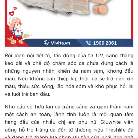
Rối loạn nội tiết tố, tác động của tia UV, căng thẳng
kéo dài và chế độ chăm sóc da chưa đúng cách là
những nguyên nhân khiến da nám sạm, không đều
màu. Nếu không can thiệp kịp thời, da sẽ trở nên xỉn
màu, thiếu sức sống, lão hóa sớm và khó phục hồi lại
vẻ tươi trẻ ban đầu.
Nhu cầu sở hữu làn da trắng sáng và giảm thâm nám
một cách an toàn, lành tính luôn là mối quan tâm
hàng đầu của nhiều chị em phụ nữ. Gluwhite viên
uống hỗ trợ trắng da đến từ thương hiệu Freshlife đã
và đang trở thành lựa chọn ưu tiên của phái đẹp nhờ