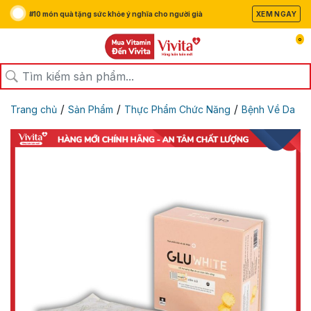
#10 món quà tặng sức khỏe ý nghĩa cho người già
XEM NGAY
0
/
/
/
Trang chủ
Sản Phẩm
Thực Phẩm Chức Năng
Bệnh Về Da