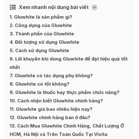
Xem nhanh nội dung bài viết
Ẩn
[
]
1
Gluwhite là sản phẩm gì?
2
Công dụng của Gluwhite
3
Thành phần của Gluwhite
4
Đối tượng sử dụng Gluwhite
5
Cách sử dụng Gluwhite
6
Lời khuyên khi dùng Gluwhite để đạt hiệu quả tốt
nhất
7
Gluwhite có tác dụng phụ không?
8
Gluwhite có tốt không?
9
Gluwhite là thuốc hay thực phẩm chức năng?
10
Cách nhận biết Gluwhite chính hãng?
11
Gluwhite giá bao nhiêu hiện nay?
12
Gluwhite chính hãng bán ở đâu?
13
Cách Mua Gluwhite Chính Hãng, Chất Lượng Ở
HCM, Hà Nội và Trên Toàn Quốc Tại Vivita