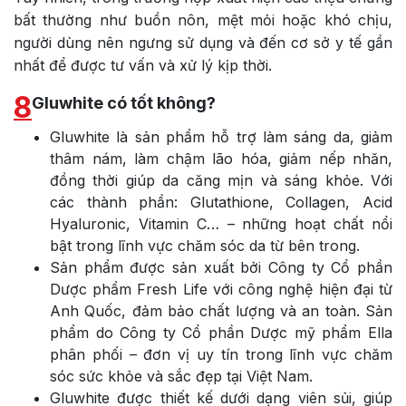
bất thường như buồn nôn, mệt mỏi hoặc khó chịu,
người dùng nên ngưng sử dụng và đến cơ sở y tế gần
nhất để được tư vấn và xử lý kịp thời.
8
Gluwhite có tốt không?
Gluwhite là sản phẩm hỗ trợ làm sáng da, giảm
thâm nám, làm chậm lão hóa, giảm nếp nhăn,
đồng thời giúp da căng mịn và sáng khỏe. Với
các thành phần: Glutathione, Collagen, Acid
Hyaluronic, Vitamin C… – những hoạt chất nổi
bật trong lĩnh vực chăm sóc da từ bên trong.
Sản phẩm được sản xuất bởi Công ty Cổ phần
Dược phẩm Fresh Life với công nghệ hiện đại từ
Anh Quốc, đảm bảo chất lượng và an toàn. Sản
phẩm do Công ty Cổ phần Dược mỹ phẩm Ella
phân phối – đơn vị uy tín trong lĩnh vực chăm
sóc sức khỏe và sắc đẹp tại Việt Nam.
Gluwhite được thiết kế dưới dạng viên sủi, giúp