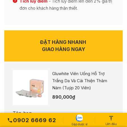
Tích luỹ điểm
- Tích luỹ điểm lên đến 2% giá trị
3
đơn cho khách hàng thân thiết.
ĐẶT HÀNG NHANH
GIAO HÀNG NGAY
Gluwhite Viên Uống Hỗ Trợ
Trắng Da Và Cải Thiện Thâm
Nám (Tuýp 20 Viên)
890,000
₫
Tên bạn
0902 6669 62
Lên đầu
Gặp dược sĩ