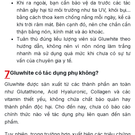
Khi ra ngoài, bạn cần bảo vệ da trước các tác
nhân gây hại từ môi trường như tia UV, khói bụi…
bằng cách thoa kem chống nắng mỗi ngày, kể cả
khi trời râm mát. Bên cạnh đó, nên che chắn cẩn
thận bằng nón, kính mát và áo khoác.
Tuân thủ đúng liều lượng viên sủi Gluwhite theo
hướng dẫn, không nên vì nôn nóng làm trắng
nhanh mà sử dụng quá mức khi chưa có sự tư
vấn của chuyên gia y tế.
7
Gluwhite có tác dụng phụ không?
Gluwhite được sản xuất từ các thành phần an toàn
như Glutathione, Acid Hyaluronic, Collagen và các
vitamin thiết yếu, không chứa chất bảo quản hay
thành phần độc hại. Cho đến nay, chưa có báo cáo
chính thức nào về tác dụng phụ liên quan đến sản
phẩm.
Tuy nhiên, trong trường hợp xuất hiện các triệu chứng