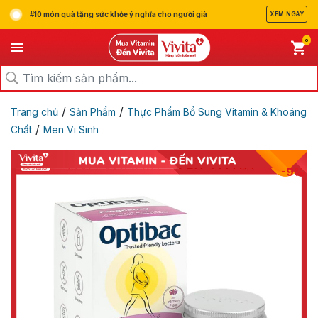
#10 món quà tặng sức khỏe ý nghĩa cho người già
XEM NGAY
0
/
/
Trang chủ
Sản Phẩm
Thực Phẩm Bổ Sung Vitamin & Khoáng
/
Chất
Men Vi Sinh
-9%