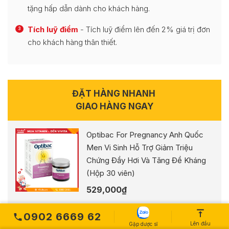
tặng hấp dẫn dành cho khách hàng.
Tích luỹ điểm
- Tích luỹ điểm lên đến 2% giá trị đơn
3
cho khách hàng thân thiết.
ĐẶT HÀNG NHANH
GIAO HÀNG NGAY
Optibac For Pregnancy Anh Quốc
Men Vi Sinh Hỗ Trợ Giảm Triệu
Chứng Đầy Hơi Và Tăng Đề Kháng
(Hộp 30 viên)
529,000
₫
0902 6669 62
Tên bạn
Lên đầu
Gặp dược sĩ