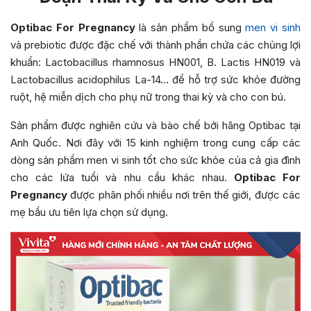
Optibac For Pregnancy
là sản phẩm bổ sung
men vi sinh
và prebiotic được đặc chế với thành phần chứa các chủng lợi
khuẩn: Lactobacillus rhamnosus HN001, B. Lactis HN019 và
Lactobacillus acidophilus La-14… để hỗ trợ sức khỏe đường
ruột, hệ miễn dịch cho phụ nữ trong thai kỳ và cho con bú.
Sản phẩm được nghiên cứu và bào chế bởi hãng Optibac tại
Anh Quốc. Nơi đây với 15 kinh nghiệm trong cung cấp các
dòng sản phẩm men vi sinh tốt cho sức khỏe của cả gia đình
cho các lứa tuổi và nhu cầu khác nhau.
Optibac For
Pregnancy
được phân phối nhiều nơi trên thế giới, được các
mẹ bầu ưu tiên lựa chọn sử dụng.