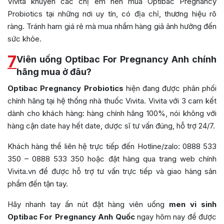
Vivita khuyên các chị em nên mua Optibac Pregnancy
Probiotics tại những nơi uy tín, có địa chỉ, thương hiệu rõ
ràng. Tránh ham giá rẻ mà mua nhầm hàng giả ảnh hưởng đến
sức khỏe.
7
Viên uống Optibac For Pregnancy Anh chính
hãng mua ở đâu?
Optibac Pregnancy Probiotics
hiện đang được phân phối
chính hãng tại hệ thống nhà thuốc Vivita. Vivita với 3 cam kết
dành cho khách hàng: hàng chính hãng 100%, nói không với
hàng cận date hay hết date, dược sĩ tư vấn đúng, hỗ trợ 24/7.
Khách hàng thể liên hệ trực tiếp đến Hotline/zalo: 0888 533
350 – 0888 533 350 hoặc đặt hàng qua trang web chính
Vivita.vn để được hỗ trợ tư vấn trực tiếp và giao hàng sản
phẩm đến tận tay.
Hãy nhanh tay ấn nút đặt hàng viên uống
men vi sinh
Optibac For Pregnancy Anh Quốc
ngay hôm nay để được