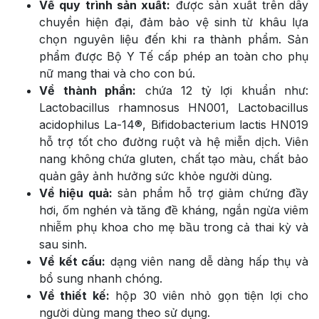
Về quy trình sản xuất:
được sản xuất trên dây
chuyền hiện đại, đảm bảo vệ sinh từ khâu lựa
chọn nguyên liệu đến khi ra thành phẩm. Sản
phẩm được Bộ Y Tế cấp phép an toàn cho phụ
nữ mang thai và cho con bú.
Về thành phần:
chứa 12 tỷ lợi khuẩn như:
Lactobacillus rhamnosus HN001, Lactobacillus
acidophilus La-14®, Bifidobacterium lactis HN019
hỗ trợ tốt cho đường ruột và hệ miễn dịch. Viên
nang không chứa gluten, chất tạo màu, chất bảo
quản gây ảnh hưởng sức khỏe người dùng.
Về hiệu quả:
sản phẩm hỗ trợ giảm chứng đầy
hơi, ốm nghén và tăng đề kháng, ngắn ngừa viêm
nhiễm phụ khoa cho mẹ bầu trong cả thai kỳ và
sau sinh.
Về kết cấu:
dạng viên nang dễ dàng hấp thụ và
bổ sung nhanh chóng.
Về thiết kế:
hộp 30 viên nhỏ gọn tiện lợi cho
người dùng mang theo sử dụng.