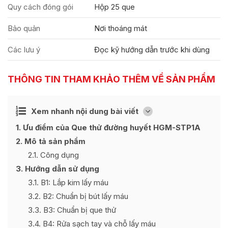
Quy cách đóng gói
Hộp 25 que
Bảo quản
Nơi thoáng mát
Các lưu ý
Đọc kỹ hướng dẫn trước khi dùng
THÔNG TIN THAM KHẢO THÊM VỀ SẢN PHẨM
Ẩn
Xem nhanh nội dung bài viết
[
]
1
Ưu điểm của Que thử đường huyết HGM-STP1A
2
Mô tả sản phẩm
2.1
Công dụng
3
Hướng dẫn sử dụng
3.1
B1: Lắp kim lấy máu
3.2
B2: Chuẩn bị bút lấy máu
3.3
B3: Chuẩn bị que thử
3.4
B4: Rửa sạch tay và chỗ lấy máu