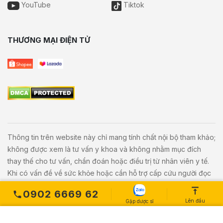
YouTube
Tiktok
THƯƠNG MẠI ĐIỆN TỬ
Thông tin trên website này chỉ mang tính chất nội bộ tham khảo;
không được xem là tư vấn y khoa và không nhằm mục đích
thay thế cho tư vấn, chẩn đoán hoặc điều trị từ nhân viên y tế.
Khi có vấn đề về sức khỏe hoặc cần hỗ trợ cấp cứu người đọc
cần liên hệ bác sĩ và cơ sở y tế gần nhất.
0902 6669 62
Lên đầu
Gặp dược sĩ
Copyright © 2020
Vivita.vn
All Rights Reserved. Powered by
L
etweb
.
MUA NGAY
Số lượng