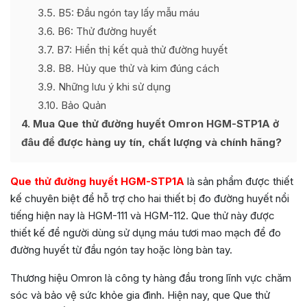
3.5
B5: Đầu ngón tay lấy mẫu máu
3.6
B6: Thử đường huyết
3.7
B7: Hiển thị kết quả thử đường huyết
3.8
B8. Hủy que thử và kim đúng cách
3.9
Những lưu ý khi sử dụng
3.10
Bảo Quản
4
Mua Que thử đường huyết Omron HGM-STP1A ở
đâu để được hàng uy tín, chất lượng và chính hãng?
Que thử đường huyết HGM-STP1A
là sản phẩm được thiết
kế chuyên biệt để hỗ trợ cho hai thiết bị đo đường huyết nổi
tiếng hiện nay là HGM-111 và HGM-112. Que thử này được
thiết kế để người dùng sử dụng máu tươi mao mạch để đo
đường huyết từ đầu ngón tay hoặc lòng bàn tay.
Thương hiệu Omron là công ty hàng đầu trong lĩnh vực chăm
sóc và bảo vệ sức khỏe gia đình. Hiện nay, que Que thử