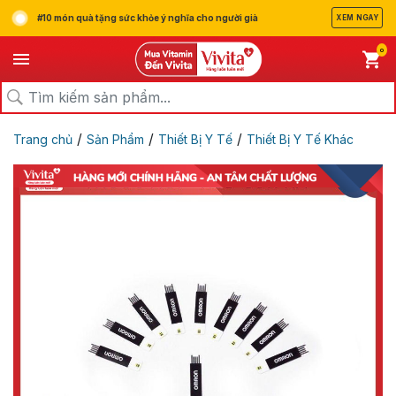
#10 món quà tặng sức khỏe ý nghĩa cho người già
XEM NGAY
0
/
/
/
Trang chủ
Sản Phẩm
Thiết Bị Y Tế
Thiết Bị Y Tế Khác