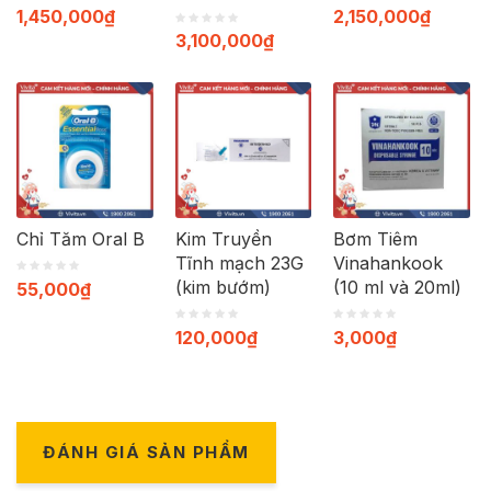
1,450,000
₫
2,150,000
₫
3,100,000
₫
Chỉ Tăm Oral B
Kim Truyền
Bơm Tiêm
Tĩnh mạch 23G
Vinahankook
(kim bướm)
(10 ml và 20ml)
55,000
₫
120,000
₫
3,000
₫
ĐÁNH GIÁ SẢN PHẨM