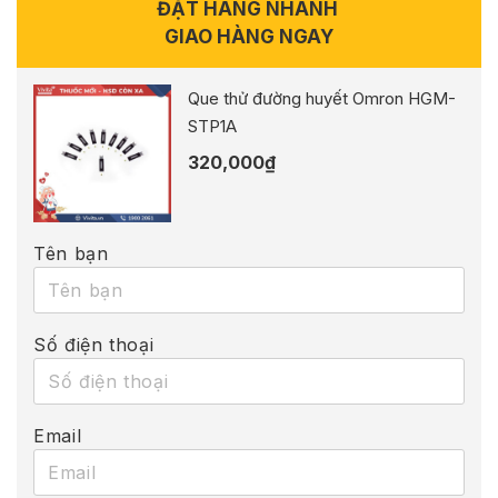
ĐẶT HÀNG NHANH
GIAO HÀNG NGAY
Que thử đường huyết Omron HGM-
STP1A
320,000
₫
Tên bạn
Số điện thoại
Email