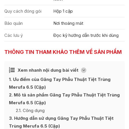
Quy cách đóng gói
Hộp 1 cặp
Bảo quản
Nơi thoáng mát
Các lưu ý
Đọc kỹ hướng dẫn trước khi dùng
THÔNG TIN THAM KHẢO THÊM VỀ SẢN PHẨM
Ẩn
Xem nhanh nội dung bài viết
[
]
1
Ưu điểm của Găng Tay Phẫu Thuật Tiệt Trùng
Merufa 6.5 (Cặp)
2
Mô tả sản phẩm Găng Tay Phẫu Thuật Tiệt Trùng
Merufa 6.5 (Cặp)
2.1
Công dụng
3
Hướng dẫn sử dụng Găng Tay Phẫu Thuật Tiệt
Trùng Merufa 6.5 (Cặp)