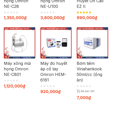
họng Omron
họng Omron
Huyết On Call
NE-C28
NE-U100
EZ II
1,350,000
₫
3,800,000
₫
990,000
₫
Máy xông mũi
Máy đo huyết
Bơm tiêm
họng Omron
áp cổ tay
Vinahankook
NE-C801
Omron HEM-
50ml/cc (ống
6161
ăn)
1,120,000
₫
920,000
₫
Đã bán 103
7,000
₫