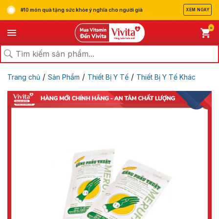
#10 món quà tặng sức khỏe ý nghĩa cho người già
XEM NGAY
0
/
/
/
Trang chủ
Sản Phẩm
Thiết Bị Y Tế
Thiết Bị Y Tế Khác