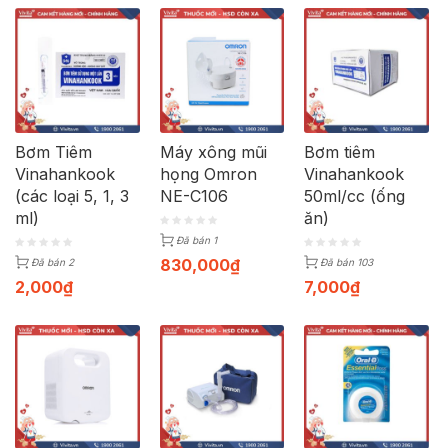
Bơm Tiêm
Máy xông mũi
Bơm tiêm
Vinahankook
họng Omron
Vinahankook
(các loại 5, 1, 3
NE-C106
50ml/cc (ống
ml)
ăn)
Đã bán 1
830,000
₫
Đã bán 2
Đã bán 103
2,000
₫
7,000
₫