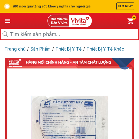
#10 món quà tặng sức khỏe ý nghĩa cho người già
XEM NGAY
0
/
/
/
Trang chủ
Sản Phẩm
Thiết Bị Y Tế
Thiết Bị Y Tế Khác