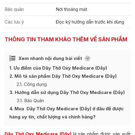
Bảo quản
Nơi thoáng mát
Các lưu ý
Đọc kỹ hướng dẫn trước khi dùng
THÔNG TIN THAM KHẢO THÊM VỀ SẢN PHẨM
Ẩn
Xem nhanh nội dung bài viết
[
]
1
Ưu điểm của Dây Thở Oxy Medicare (Dây)
2
Mô tả sản phẩm Dây Thở Oxy Medicare (Dây)
2.1
Công dụng
3
Hướng dẫn sử dụng Dây Thở Oxy Medicare (Dây)
3.1
Bảo Quản
4
Mua Dây Thở Oxy Medicare (Dây) ở đâu để được
hàng uy tín, chất lượng và chính hãng?
Dây Thở Oxy Medicare (Dây)
là sản phẩm được sản xuất