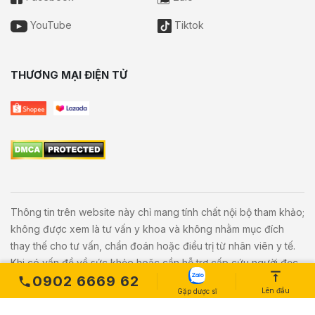
YouTube
Tiktok
THƯƠNG MẠI ĐIỆN TỬ
Thông tin trên website này chỉ mang tính chất nội bộ tham khảo;
không được xem là tư vấn y khoa và không nhằm mục đích
thay thế cho tư vấn, chẩn đoán hoặc điều trị từ nhân viên y tế.
Khi có vấn đề về sức khỏe hoặc cần hỗ trợ cấp cứu người đọc
0902 6669 62
cần liên hệ bác sĩ và cơ sở y tế gần nhất.
Lên đầu
Gặp dược sĩ
Copyright © 2020
Vivita.vn
All Rights Reserved. Powered by
L