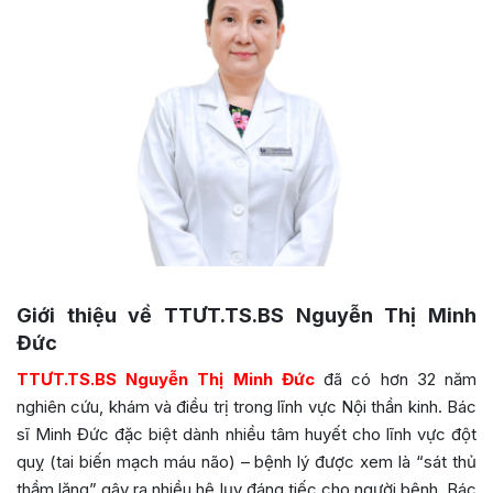
Giới thiệu về TTƯT.TS.BS Nguyễn Thị Minh
Đức
TTƯT.TS.BS Nguyễn Thị Minh Đức
đã có hơn 32 năm
nghiên cứu, khám và điều trị trong lĩnh vực Nội thần kinh. Bác
sĩ Minh Đức đặc biệt dành nhiều tâm huyết cho lĩnh vực đột
quỵ (tai biến mạch máu não) – bệnh lý được xem là “sát thủ
thầm lặng” gây ra nhiều hệ lụy đáng tiếc cho người bệnh. Bác