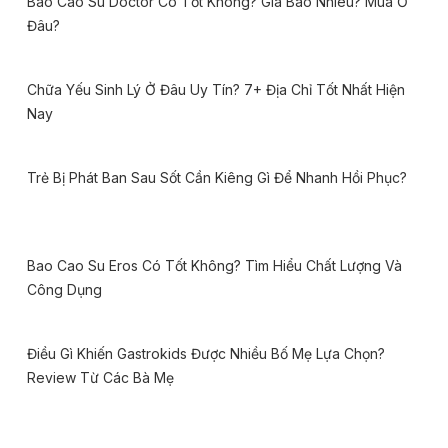
Bao Cao Su Doctor Có Tốt Không? Giá Bao Nhiêu? Mua Ở
Đâu?
Chữa Yếu Sinh Lý Ở Đâu Uy Tín? 7+ Địa Chỉ Tốt Nhất Hiện
Nay
Trẻ Bị Phát Ban Sau Sốt Cần Kiêng Gì Để Nhanh Hồi Phục?
Bao Cao Su Eros Có Tốt Không? Tìm Hiểu Chất Lượng Và
Công Dụng
Điều Gì Khiến Gastrokids Được Nhiều Bố Mẹ Lựa Chọn?
Review Từ Các Bà Mẹ