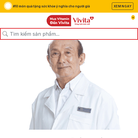
#10 món quà tặng sức khỏe ý nghĩa cho người già
XEM NGAY
0