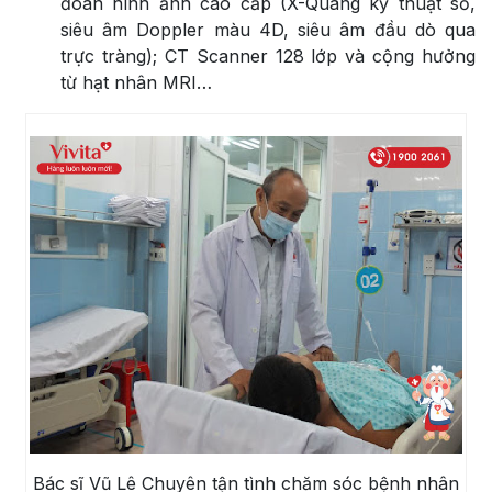
đoán hình ảnh cao cấp (X-Quang kỹ thuật số,
siêu âm Doppler màu 4D, siêu âm đầu dò qua
trực tràng); CT Scanner 128 lớp và cộng hưởng
từ hạt nhân MRI…
Bác sĩ Vũ Lê Chuyên tận tình chăm sóc bệnh nhân