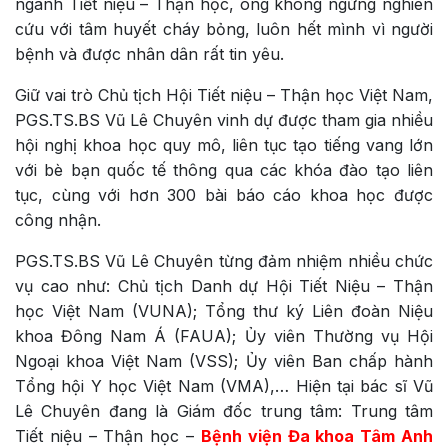
ngành Tiết niệu – Thận học, ông không ngừng nghiên
cứu với tâm huyết cháy bỏng, luôn hết mình vì người
bệnh và được nhân dân rất tin yêu.
Giữ vai trò Chủ tịch Hội Tiết niệu – Thận học Việt Nam,
PGS.TS.BS Vũ Lê Chuyên vinh dự được tham gia nhiều
hội nghị khoa học quy mô, liên tục tạo tiếng vang lớn
với bè bạn quốc tế thông qua các khóa đào tạo liên
tục, cùng với hơn 300 bài báo cáo khoa học được
công nhận.
PGS.TS.BS Vũ Lê Chuyên từng đảm nhiệm nhiều chức
vụ cao như: Chủ tịch Danh dự Hội Tiết Niệu – Thận
học Việt Nam (VUNA); Tổng thư ký Liên đoàn Niệu
khoa Đông Nam Á (FAUA); Ủy viên Thường vụ Hội
Ngoại khoa Việt Nam (VSS); Ủy viên Ban chấp hành
Tổng hội Y học Việt Nam (VMA),… Hiện tại bác sĩ Vũ
Lê Chuyên đang là Giám đốc trung tâm: Trung tâm
Tiết niệu – Thận học –
Bệnh viện Đa khoa Tâm An
h