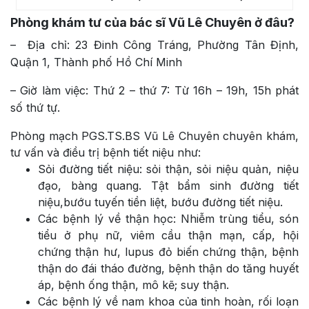
Phòng khám tư của bác sĩ Vũ Lê Chuyên ở đâu?
– Địa chỉ: 23 Đinh Công Tráng, Phường Tân Định,
Quận 1, Thành phố Hồ Chí Minh
– Giờ làm việc: Thứ 2 – thứ 7: Từ 16h – 19h, 15h phát
số thứ tự.
Phòng mạch PGS.TS.BS Vũ Lê Chuyên chuyên khám,
tư vấn và điều trị bệnh tiết niệu như:
Sỏi đường tiết niệu: sỏi thận, sỏi niệu quản, niệu
đạo, bàng quang. Tật bẩm sinh đường tiết
niệu,bướu tuyến tiền liệt, bướu đường tiết niệu.
Các bệnh lý về thận học: Nhiễm trùng tiểu, són
tiểu ở phụ nữ, viêm cầu thận mạn, cấp, hội
chứng thận hư, lupus đỏ biến chứng thận, bệnh
thận do đái tháo đường, bệnh thận do tăng huyết
áp, bệnh ống thận, mô kẽ; suy thận.
Các bệnh lý về nam khoa của tinh hoàn, rối loạn