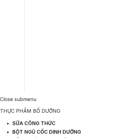
Close submenu
THỰC PHẨM BỔ DƯỠNG
SỮA CÔNG THỨC
BỘT NGŨ CỐC DINH DƯỠNG