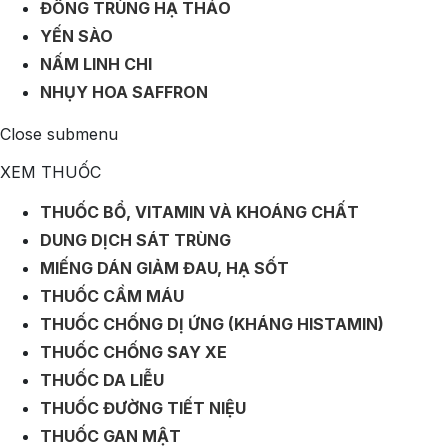
ĐÔNG TRÙNG HẠ THẢO
YẾN SÀO
NẤM LINH CHI
NHỤY HOA SAFFRON
Close submenu
XEM THUỐC
THUỐC BỔ, VITAMIN VÀ KHOÁNG CHẤT
DUNG DỊCH SÁT TRÙNG
MIẾNG DÁN GIẢM ĐAU, HẠ SỐT
THUỐC CẦM MÁU
THUỐC CHỐNG DỊ ỨNG (KHÁNG HISTAMIN)
THUỐC CHỐNG SAY XE
THUỐC DA LIỄU
THUỐC ĐƯỜNG TIẾT NIỆU
THUỐC GAN MẬT