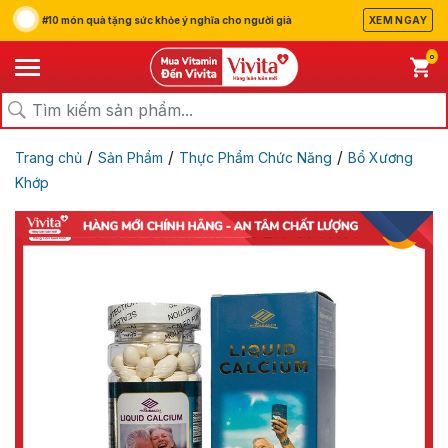
#10 món quà tặng sức khỏe ý nghĩa cho người già
XEM NGAY
0
/
/
/
Trang chủ
Sản Phẩm
Thực Phẩm Chức Năng
Bổ Xương
Khớp