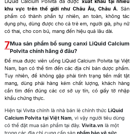
LiQuid Calcium Polvita đã được
xuất khẩu tại nhiều
khu vực trên thế giới như Châu Âu, Châu Á
. Sản
phẩm có thành phần tự nhiên, an toàn, không tác
dụng phụ, dùng được cho cả trẻ em, người già, phụ nữ
có thai, cho con bú, mang đến hiệu quả lâu dài.
7
Mua sản phẩm bổ sung canxi LiQuid Calcium
Polvita chính hãng ở đâu?
Để mua được viên uống LiQuid Calcium Polvita tại Việt
Nam, bạn có thể tìm đến các địa chỉ bán dược phẩm.
Tuy nhiên, để không gặp phải tình trạng tiền mất tật
mang, dùng phải hàng kém chất lượng, khách hàng
cần tìm đến đúng các cơ sở uy tín, có giấy tờ nhập
khẩu chứng thực.
Hiện tại Vivita chính là nhà bán lẻ chính thức
LiQuid
Calcium Polvita tại Việt Nam
, vì vậy người tiêu dùng
có thể đặt mua sản phẩm tại đây.
Vivita.vn
là một
trong các địa chỉ cung cấp sản
phẩm bảo vệ sức