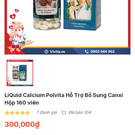
LiQuid Calcium Polvita Hỗ Trợ Bổ Sung Canxi
Hộp 160 viên
1 đánh giá
Đã bán 104
5.00
1
trên 5
300,000
₫
dựa trên
đánh giá