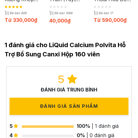
(Hộp 60 Viên)
30G)
Sống Thoát Vị
Đĩa Đệm (Hộp
Đã bán 806
Đã bán 1066
Đã bán 17
60 Viên)
Từ
330,000
₫
Từ
590,000
₫
40,000
₫
1 đánh giá cho LiQuid Calcium Polvita Hỗ
Trợ Bổ Sung Canxi Hộp 160 viên
5
ĐÁNH GIÁ TRUNG BÌNH
ĐÁNH GIÁ SẢN PHẨM
5
100%
| 1 đánh giá
4
0%
| 0 đánh giá