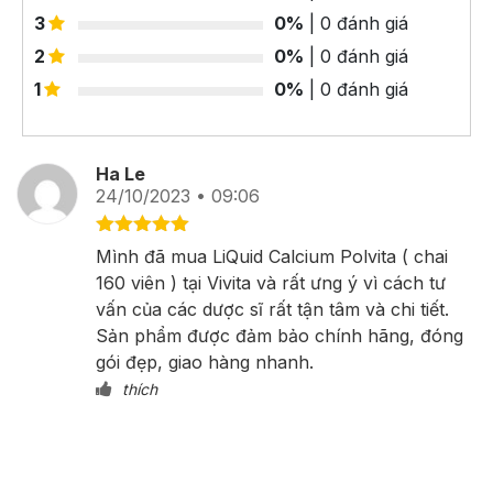
3
0%
| 0 đánh giá
2
0%
| 0 đánh giá
1
0%
| 0 đánh giá
Ha Le
24/10/2023 • 09:06
Được xếp
Mình đã mua LiQuid Calcium Polvita ( chai
hạng
5
5
160 viên ) tại Vivita và rất ưng ý vì cách tư
sao
vấn của các dược sĩ rất tận tâm và chi tiết.
Sản phẩm được đảm bảo chính hãng, đóng
gói đẹp, giao hàng nhanh.
thích