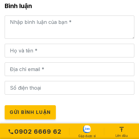
Bình luận
GỬI BÌNH LUẬN
0902 6669 62
Lên đầu
Gặp dược sĩ