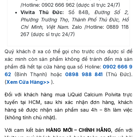
/Hotline: 0902 666 962 (dược sĩ trực 24/7)
Vivita Thủ Đức:
Số 84B
, Đường Số 2,
Phường Trường Thọ, Thành Phố Thủ Đức, Hồ
Chí Minh, Việt Nam
. Zalo /Hotline: 0889 118
267 (dược sĩ trực 24/7)
Quý khách ở xa có thể gọi cho trước cho dược sĩ để
xác minh còn sản phẩm không để tránh đến mà sản
phẩm đã hết tại cửa hàng qua số Holine:
0902 666 9
62
(Bình Thạnh) hoặc
0898 988 841
(Thủ Đức).
(
Xem Cửa Hàng>>
).
Đối với khách hàng mua
LiQuid Calcium Polvita
trực
tuyến tại HCM, sau khi xác nhận đơn hàng, khách
hàng sẽ được nhận sản phẩm sau 4h – 8h làm việc
(không tính chủ nhật).
Với cam kết bán
HÀNG MỚI – CHÍNH HÃNG
, đến với