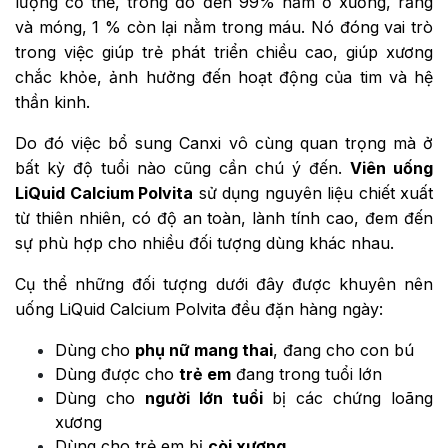
lượng cơ thể, trong đó đến 99% nằm ở xương, răng
và móng, 1 % còn lại nằm trong máu. Nó đóng vai trò
trong việc giúp trẻ phát triển chiều cao, giúp xương
chắc khỏe, ảnh hưởng đến hoạt động của tim và hệ
thần kinh.
Do đó việc bổ sung Canxi vô cùng quan trọng mà ở
bất kỳ độ tuổi nào cũng cần chú ý đến.
Viên uống
LiQuid Calcium Polvita
sử dụng nguyên liệu chiết xuất
từ thiên nhiên, có độ an toàn, lành tính cao, đem đến
sự phù hợp cho nhiều đối tượng dùng khác nhau.
Cụ thể những đối tượng dưới đây được khuyên nên
uống LiQuid Calcium Polvita đều đặn hàng ngày:
Dùng cho
phụ nữ mang thai
, đang cho con bú
Dùng được cho
trẻ em
đang trong tuổi lớn
Dùng cho
người lớn tuổi
bị các chứng loãng
xương
Dùng cho trẻ em bị
còi xương