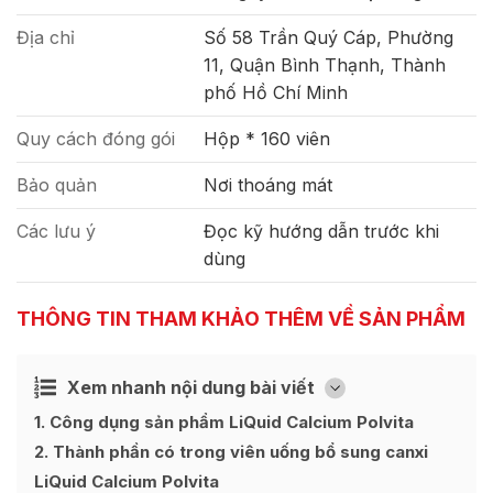
Địa chỉ
Số 58 Trần Quý Cáp, Phường
11, Quận Bình Thạnh, Thành
phố Hồ Chí Minh
Quy cách đóng gói
Hộp * 160 viên
Bảo quản
Nơi thoáng mát
Các lưu ý
Đọc kỹ hướng dẫn trước khi
dùng
THÔNG TIN THAM KHẢO THÊM VỀ SẢN PHẨM
Xem nhanh nội dung bài viết
Ẩn
[
]
1
Công dụng sản phẩm LiQuid Calcium Polvita
2
Thành phần có trong viên uống bổ sung canxi
LiQuid Calcium Polvita