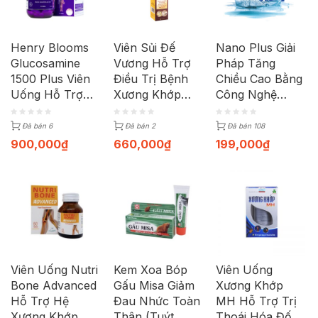
Henry Blooms
Viên Sủi Đế
Nano Plus Giải
Glucosamine
Vương Hỗ Trợ
Pháp Tăng
1500 Plus Viên
Điều Trị Bệnh
Chiều Cao Bằng
Uống Hỗ Trợ
Xương Khớp
Công Nghệ
Bồi Bổ Xương
(Tuýp 20 Viên)
Nano Hoa Kỳ
Khớp (Hộp 90
(Hộp 60 viên)
Đã bán 6
Đã bán 2
Đã bán 108
Viên)
900,000
₫
660,000
₫
199,000
₫
Viên Uống Nutri
Kem Xoa Bóp
Viên Uống
Bone Advanced
Gấu Misa Giảm
Xương Khớp
Hỗ Trợ Hệ
Đau Nhức Toàn
MH Hỗ Trợ Trị
Xương Khớp
Thân (Tuýt
Thoái Hóa Đốt