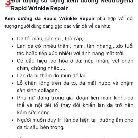
3
Đối tượng sử dụng kem dưỡng Neutrogena
Rapid Wrinkle Repair
Kem dưỡng da Rapid Wrinkle Repair
phù hợp với đối
tượng người dùng đang gặp các vấn đề về da như:
Da tối màu, sần sùi, thô ráp,…
Làn da có nhiều thâm, nám, tàn nhang,…do tuổi
tác hoặc tiếp xúc nhiều với ánh nắng mặt trời.
Có dấu hiệu lão hóa ở da: nếp nhăn, vết chân
chim, chùng nhão,…
Làn da bị thâm do mụn để lại.
Lỗ chân lông trên da to, da mất nước và chậm
sản sinh collagen.
Phụ nữ đang trong giai đoạn tiền mãn kinh, cơ
thể và nội tiết tố thay đổi khiến làn da trở nên
kém sức sống.
Người muốn duy trì làn da hiện tại, dưỡng ẩm cho
da từ sâu bên trong.