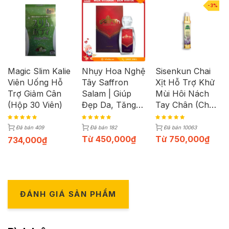
-3%
Magic Slim Kalie
Nhụy Hoa Nghệ
Sisenkun Chai
Viên Uống Hỗ
Tây Saffron
Xịt Hỗ Trợ Khử
Trợ Giảm Cân
Salam | Giúp
Mùi Hôi Nách
(Hộp 30 Viên)
Đẹp Da, Tăng
Tay Chân (Chai
Sức Khỏe | Lọ
30ml)
1g
Đã bán 409
Đã bán 182
Đã bán 10063
Từ
450,000
₫
Từ
750,000
₫
734,000
₫
ĐÁNH GIÁ SẢN PHẨM