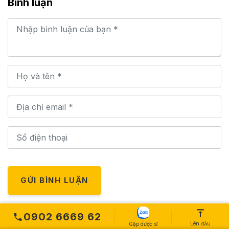
Bình luận
GỬI BÌNH LUẬN
0902 6669 62
Lên đầu
HỆ THỐNG CỬA HÀNG
Gặp dược sĩ