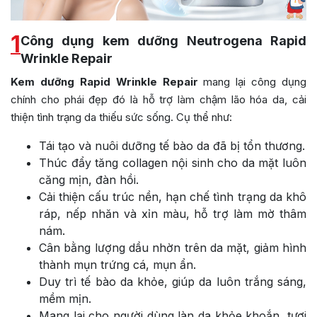
1
Công dụng kem dưỡng Neutrogena Rapid
Wrinkle Repair
Kem dưỡng Rapid Wrinkle Repair
mang lại công dụng
chính cho phái đẹp đó là hỗ trợ làm chậm lão hóa da, cải
thiện tình trạng da thiếu sức sống. Cụ thể như:
Tái tạo và nuôi dưỡng tế bào da đã bị tổn thương.
Thúc đẩy tăng collagen nội sinh cho da mặt luôn
căng mịn, đàn hồi.
Cải thiện cấu trúc nền, hạn chế tình trạng da khô
ráp, nếp nhăn và xỉn màu, hỗ trợ làm mờ thâm
nám.
Cân bằng lượng dầu nhờn trên da mặt, giảm hình
thành mụn trứng cá, mụn ẩn.
Duy trì tế bào da khỏe, giúp da luôn trắng sáng,
mềm mịn.
Mang lại cho người dùng làn da khỏe khoắn, tươi