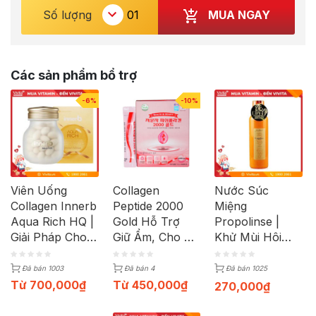
MUA NGAY
Số lượng
Các sản phẩm bổ trợ
-6%
-10%
Viên Uống
Collagen
Nước Súc
Collagen Innerb
Peptide 2000
Miệng
Aqua Rich HQ |
Gold Hỗ Trợ
Propolinse |
Giải Pháp Cho
Giữ Ẩm, Cho Da
Khử Mùi Hôi
Làn Da Rạng Rỡ
Săn Chắc (Hộp
Miệng, Trắng
Mỗi Ngày | Hộp
30 Gói)
Răng | Chai
Đã bán 1003
Đã bán 4
Đã bán 1025
56 Viên
600ml
Từ
700,000
₫
Từ
450,000
₫
270,000
₫