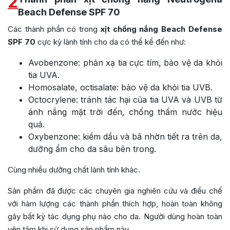
2
Beach Defense SPF 70
Các thành phần có trong
xịt chống nắng Beach Defense
SPF 70
cực kỳ lành tính cho da có thể kể đến như:
Avobenzone: phản xạ tia cực tím, bảo vệ da khỏi
tia UVA.
Homosalate, octisalate: bảo vệ da khỏi tia UVB.
Octocrylene: tránh tác hại của tia UVA và UVB từ
ánh nắng mặt trời đến, chống thấm nước hiệu
quả.
Oxybenzone: kiềm dầu và bã nhờn tiết ra trên da,
dưỡng ẩm cho da sâu bên trong.
Cùng nhiều dưỡng chất lành tính khác.
Sản phẩm đã được các chuyên gia nghiên cứu và điều chế
với hàm lượng các thành phần thích hợp, hoàn toàn không
gây bất kỳ tác dụng phụ nào cho da. Người dùng hoàn toàn
yên tâm khi sử dụng sản phẩm này.