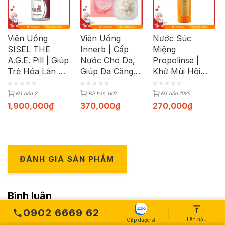
Viên Uống
Viên Uống
Nước Súc
SISEL THE
Innerb | Cấp
Miệng
A.G.E. Pill | Giúp
Nước Cho Da,
Propolinse |
Trẻ Hóa Làn Da
Giúp Da Căng
Khử Mùi Hôi
| Hộp 180 Viên
Mượt, Mịn
Miệng, Trắng
Màng | Hộp 56
Răng | Chai
Đã bán 2
Đã bán 1101
Đã bán 1025
Viên
600ml
1,900,000
₫
370,000
₫
270,000
₫
ĐÁNH GIÁ SẢN PHẨM
Bình luận
0902 6669 62
Lên đầu
Gặp dược sĩ