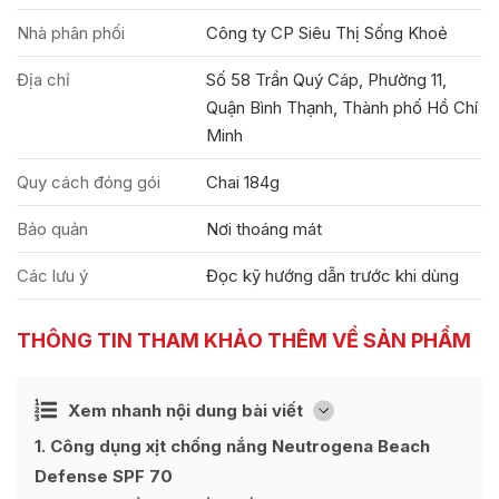
Nhà phân phối
Công ty CP Siêu Thị Sống Khoẻ
Địa chỉ
Số 58 Trần Quý Cáp, Phường 11,
Quận Bình Thạnh, Thành phố Hồ Chí
Minh
Quy cách đóng gói
Chai 184g
Bảo quản
Nơi thoáng mát
Các lưu ý
Đọc kỹ hướng dẫn trước khi dùng
THÔNG TIN THAM KHẢO THÊM VỀ SẢN PHẨM
Ẩn
Xem nhanh nội dung bài viết
[
]
1
Công dụng xịt chống nắng Neutrogena Beach
Defense SPF 70