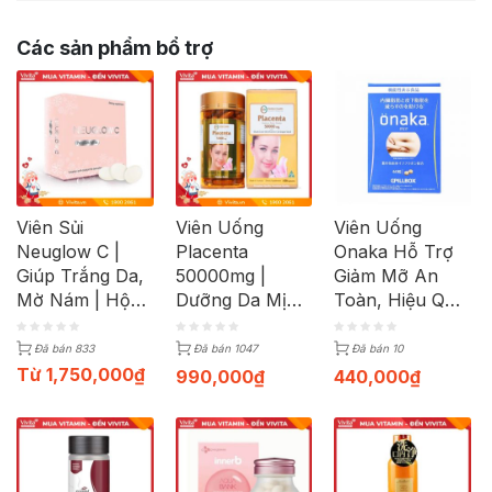
Các sản phẩm bổ trợ
Viên Sủi
Viên Uống
Viên Uống
Neuglow C |
Placenta
Onaka Hỗ Trợ
Giúp Trắng Da,
50000mg |
Giảm Mỡ An
Mờ Nám | Hộp
Dưỡng Da Mịn
Toàn, Hiệu Quả
7 Vỉ x 4 Viên
Màng, Đẩy Lùi
(Hộp 60 Viên)
Sạm Nám | Hộp
Đã bán 833
Đã bán 1047
Đã bán 10
100 Viên
Từ
1,750,000
₫
990,000
₫
440,000
₫