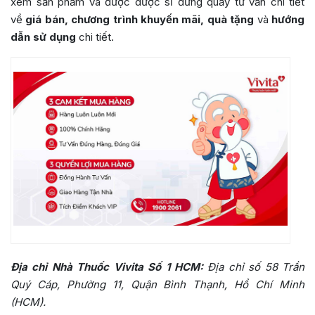
xem sản phẩm và được dược sĩ đứng quầy tư vấn chi tiết
về
giá bán, chương trình khuyến mãi, quà tặng
và
hướng
dẫn sử dụng
chi tiết.
Địa chỉ Nhà Thuốc Vivita Số 1 HCM:
Địa chỉ số 58 Trần
Quý Cáp, Phường 11, Quận Bình Thạnh, Hồ Chí Minh
(HCM).