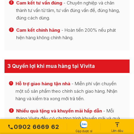
Cam kết tư vấn đúng
- Chuyên nghiệp và chân
2
thành tư vấn từ tâm, tư vấn đúng vấn đề, đúng hàng,
đúng cách dùng.
Cam kết chính hãng
- Hoàn tiền 200% nếu phát
3
hiện hàng không chính hãng.
3 Quyền lợi khi mua hàng tại Vivita
Hỗ trợ giao hàng tận nhà
- Miễn phí vận chuyển
1
một số sản phẩm theo chính sách giao hàng. Nhận
hàng và kiểm tra xong mới trả tiền.
Nhiều quà tặng và khuyến mãi hấp dẫn
- Mỗi
2
tháng Vivita đều có chương trình khuyến mãi và quà
tặng hấp dẫn dành cho khách hàng.
0902 6669 62
Lên đầu
Gặp dược sĩ