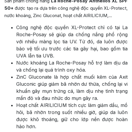
Sản phẩm
chống nắng
La Roche-Posay Anthelios XL SPF
50+
được tạo ra dựa trên công nghệ độc quyền XL-Protect,
nước khoáng, Zinc Gluconat, hoạt chất AIRILICIUM,…
Công nghệ độc quyền XL-Protect chỉ có tại
La
Roche-Posay sẽ giúp da chống nắng phổ rộng
với nhiều màng lọc tia UV. Từ đó, da luôn được
bảo vệ tối ưu trước các tia gây hại, bao gồm tia
UVA lẫn tia UVB.
Nước khoáng
La Roche-Posay hỗ trợ làm dịu da
và chống lại quá trình oxy hóa.
ZinC Gluconate là hợp chất muối kẽm của Axit
Gluconic giúp giảm bã nhờn dư thừa, chống lại vi
khuẩn gây mụn trứng cá, làm dịu nhẹ tình trạng
mẩn đỏ và đau nhức do mụn gây ra.
Hoạt chất AIRILICIUM tích cực làm giảm dầu, mồ
hôi, bã nhờn trong suốt nhiều giờ, giúp da luôn
được khô thoáng, giữ cho lớp nền được hoàn
hảo hơn.