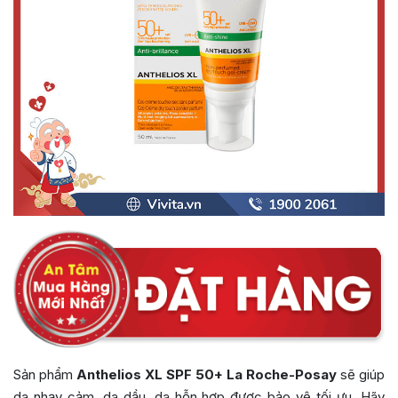
Sản phẩm
Anthelios XL SPF 50+ La Roche-Posay
sẽ giúp
da nhạy cảm, da dầu, da hỗn hợp được bảo vệ tối ưu. Hãy