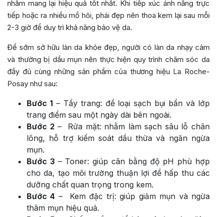
nhằm mang lại hiệu quả tốt nhất. Khi tiếp xúc ánh nắng trực
tiếp hoặc ra nhiều mồ hôi, phái đẹp nên thoa kem lại sau mỗi
2-3 giờ để duy trì khả năng bảo vệ da.
Để sớm sở hữu làn da khỏe đẹp, người có làn da nhạy cảm
và thường bị dầu mụn nên thực hiện quy trình chăm sóc da
đầy đủ cùng những sản phẩm của thương hiệu La Roche-
Posay như sau:
Bước 1
– Tẩy trang: để loại sạch bụi bẩn và lớp
trang điểm sau một ngày dài bên ngoài.
Bước 2
– Rửa mặt: nhằm làm sạch sâu lỗ chân
lông, hỗ trợ kiểm soát dầu thừa và ngăn ngừa
mụn.
Bước 3
– Toner: giúp cân bằng độ pH phù hợp
cho da, tạo môi trường thuận lợi để hấp thu các
dưỡng chất quan trọng trong kem.
Bước 4
– Kem đặc trị: giúp giảm mụn và ngừa
thâm mụn hiệu quả.