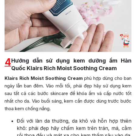
4
Hướng dẫn sử dụng kem dưỡng ẩm Hàn
Quốc Klairs Rich Moist Soothing Cream
Klairs Rich Moist Soothing Cream
phù hợp dùng cho ban
ngày lẫn ban đêm. Vào mỗi tối, phái đẹp hãy sử dụng kem
sau tất cả các bước skincare để khóa ẩm và cấp nước tốt
nhất cho da. Vào buổi sáng, kem cần được dùng trước bước
thoa kem chống nắng.
Đối với làn da thường, da khô và hỗn hợp thiên
khô: phái đẹp hãy chấm kem trên trán, má, cằm
rồi thoa đều và mát xa cho kem thấm sâu vào da.