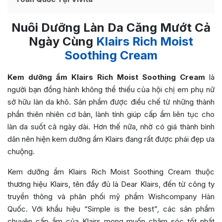
Nuôi Dưỡng Làn Da Căng Mướt Cả
Ngày Cùng
Klairs Rich Moist
Soothing Cream
Kem dưỡng ẩm Klairs Rich Moist Soothing Cream
là
người bạn đồng hành không thể thiếu của hội chị em phụ nữ
sở hữu làn da khô. Sản phẩm được điều chế từ những thành
phần thiên nhiên cơ bản, lành tính giúp cấp ẩm liên tục cho
làn da suốt cả ngày dài. Hơn thế nữa, nhờ có giá thành bình
dân nên hiện kem dưỡng ẩm Klairs đang rất được phái đẹp ưa
chuộng.
Kem dưỡng ẩm Klairs Rich Moist Soothing Cream thuộc
thương hiệu Klairs, tên đầy đủ là Dear Klairs, đến từ công ty
truyền thông và phân phối mỹ phẩm Wishcompany Hàn
Quốc. Với khẩu hiệu “Simple is the best”, các sản phẩm
chuyên cấp ẩm của Klairs mong muốn chăm sóc tốt nhất