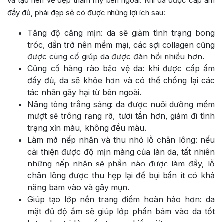
và tạo nên vẻ đẹp thẩm mỹ bên ngoài. Khi da được cấp ẩm
đầy đủ, phái đẹp sẽ có được những lợi ích sau:
Tăng độ căng mịn: da sẽ giảm tình trạng bong
tróc, dần trở nên mềm mại, các sợi collagen cũng
được củng cố giúp da được đàn hồi nhiều hơn.
Củng cố hàng rào bảo vệ da: khi được cấp ẩm
đầy đủ, da sẽ khỏe hơn và có thể chống lại các
tác nhân gây hại từ bên ngoài.
Nâng tông trắng sáng: da được nuôi dưỡng mềm
mượt sẽ trông rạng rỡ, tươi tắn hơn, giảm đi tình
trạng xỉn màu, không đều màu.
Làm mờ nếp nhăn và thu nhỏ lỗ chân lông: nếu
cải thiện được độ mịn màng của làn da, tất nhiên
những nếp nhăn sẽ phần nào được làm đầy, lỗ
chân lông được thu hẹp lại để bụi bẩn ít có khả
năng bám vào và gây mụn.
Giúp tạo lớp nền trang điểm hoàn hảo hơn: da
mặt đủ độ ẩm sẽ giúp lớp phấn bám vào da tốt