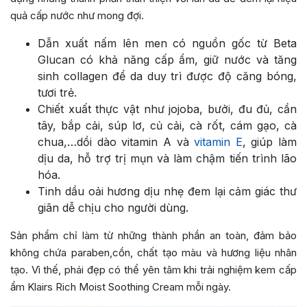
quả cấp nước như mong đợi.
Dẫn xuất nấm lên men có nguồn gốc từ Beta
Glucan có khả năng cấp ẩm, giữ nước và tăng
sinh collagen để da duy trì được độ căng bóng,
tươi trẻ.
Chiết xuất thực vật như jojoba, bưởi, đu đủ, cần
tây, bắp cải, súp lơ, củ cải, cà rốt, cám gạo, cà
chua,…dồi dào vitamin A và
vitamin E
, giúp làm
dịu da, hỗ trợ trị mụn và làm chậm tiến trình lão
hóa.
Tinh dầu oải hương dịu nhẹ đem lại cảm giác thư
giãn dễ chịu cho người dùng.
Sản phẩm chỉ làm từ những thành phần an toàn, đảm bảo
không chứa paraben,cồn, chất tạo màu và hương liệu nhân
tạo. Vì thế, phái đẹp có thể yên tâm khi trải nghiệm kem cấp
ẩm Klairs Rich Moist Soothing Cream mỗi ngày.