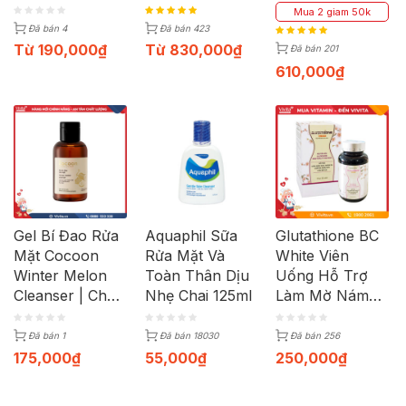
Chai 330ml
Chống Lão Hóa
làn da hộp 10
Mua 2 giam 50k
chai
Đã bán 4
Đã bán 423
Từ
190,000
₫
Từ
830,000
₫
Đã bán 201
610,000
₫
Gel Bí Đao Rửa
Aquaphil Sữa
Glutathione BC
Mặt Cocoon
Rửa Mặt Và
White Viên
Winter Melon
Toàn Thân Dịu
Uống Hỗ Trợ
Cleanser | Chai
Nhẹ Chai 125ml
Làm Mờ Nám
140ml
Sạm (Hộp 30
viên)
Đã bán 1
Đã bán 18030
Đã bán 256
175,000
₫
55,000
₫
250,000
₫