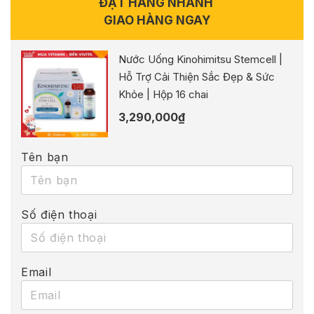
ĐẶT HÀNG NHANH
GIAO HÀNG NGAY
Nước Uống Kinohimitsu Stemcell |
Hỗ Trợ Cải Thiện Sắc Đẹp & Sức
Khỏe | Hộp 16 chai
3,290,000
₫
Tên bạn
Số điện thoại
Email