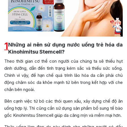
1
Những ai nên sử dụng nước uống trẻ hóa da
Kinohimitsu Stemcell?
Theo thời gian cơ thể con người của chúng ta sẽ thiếu hụt
dinh dưỡng, dẫn đến tình trạng kém sắc và thiếu sức sống.
Chính vì vậy, để hạn chế quá trình lão hóa da cần phải chủ
động chăm sóc da khỏe mạnh từ bên trong kết hợp với che
chắn bên ngoài.
Bên cạnh việc từ bỏ các thói quen xấu, xây dựng chế độ ăn
uống hợp lý. Thì cũng cần sử dụng sản phẩm bổ sung tế bào
gốc
Kinohimitsu Stemcell
giúp da căng mịn và mềm mại hơn.
Thức uống làm đẹp da này dành cho những người có dấu