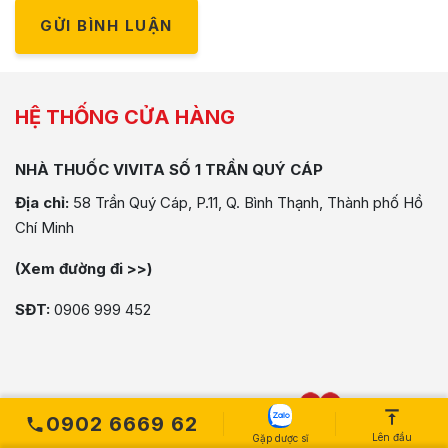
GỬI BÌNH LUẬN
HỆ THỐNG CỬA HÀNG
NHÀ THUỐC VIVITA SỐ 1 TRẦN QUÝ CÁP
Địa chỉ:
58 Trần Quý Cáp, P.11, Q. Bình Thạnh, Thành phố Hồ
Chí Minh
(Xem đường đi >>)
SĐT:
0906 999 452
0902 6669 62
Lên đầu
Gặp dược sĩ