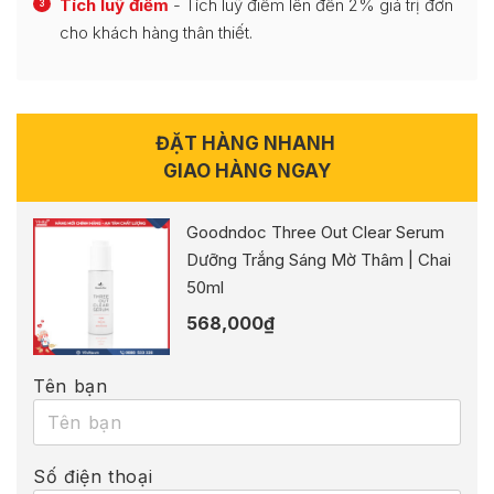
Tích luỹ điểm
- Tích luỹ điểm lên đến 2% giá trị đơn
3
cho khách hàng thân thiết.
ĐẶT HÀNG NHANH
GIAO HÀNG NGAY
Goodndoc Three Out Clear Serum
Dưỡng Trắng Sáng Mờ Thâm | Chai
50ml
568,000
₫
Tên bạn
Số điện thoại