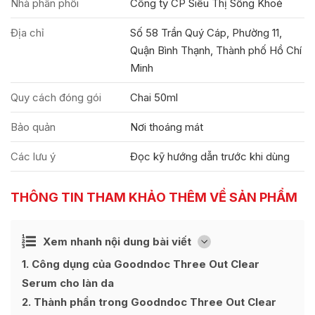
Nhà phân phối
Công ty CP Siêu Thị Sống Khoẻ
Địa chỉ
Số 58 Trần Quý Cáp, Phường 11,
Quận Bình Thạnh, Thành phố Hồ Chí
Minh
Quy cách đóng gói
Chai 50ml
Bảo quản
Nơi thoáng mát
Các lưu ý
Đọc kỹ hướng dẫn trước khi dùng
THÔNG TIN THAM KHẢO THÊM VỀ SẢN PHẨM
Ẩn
Xem nhanh nội dung bài viết
[
]
1
Công dụng của Goodndoc Three Out Clear
Serum cho làn da
2
Thành phần trong Goodndoc Three Out Clear