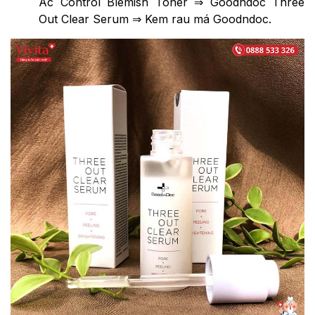
Ac Control Blemish Toner ⇒ Goodndoc Three
Out Clear Serum ⇒ Kem rau má Goodndoc.