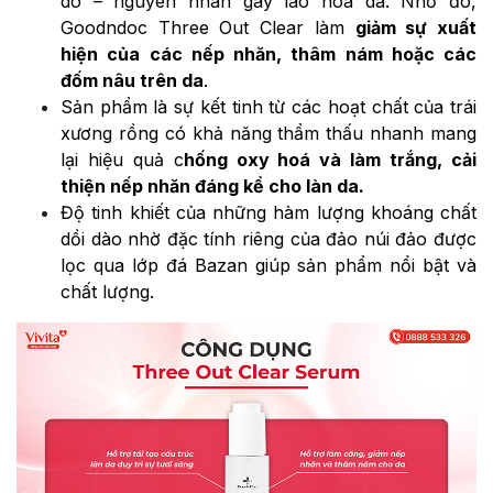
do – nguyên nhân gây lão hoá da. Nhờ đó,
Goodndoc Three Out Clear làm
giảm sự xuất
hiện của các nếp nhăn, thâm nám hoặc các
đốm nâu trên da
.
Sản phẩm là sự kết tinh từ các hoạt chất của trái
xương rồng có khả năng thẩm thấu nhanh mang
lại hiệu quả c
hống oxy hoá và làm trắng, cải
thiện nếp nhăn đáng kể cho làn da.
Độ tinh khiết của những hàm lượng khoáng chất
dồi dào nhờ đặc tính riêng của đảo núi đảo được
lọc qua lớp đá Bazan giúp sản phẩm nổi bật và
chất lượng.