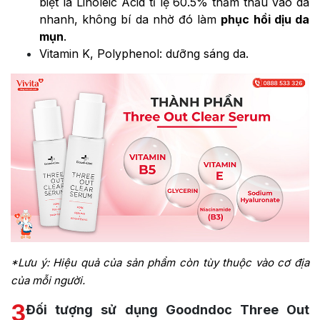
biệt là Linoleic Acid tỉ lệ 60.5% thẩm thấu vào da
nhanh, không bí da nhờ đó làm
phục hồi dịu da
mụn
.
Vitamin K, Polyphenol: dưỡng sáng da.
*Lưu ý: Hiệu quả của sản phẩm còn tùy thuộc vào cơ địa
của mỗi người.
3
Đối tượng sử dụng Goodndoc Three Out