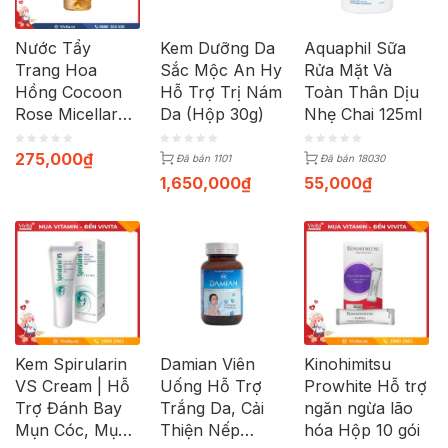
Nước Tẩy
Kem Dưỡng Da
Aquaphil Sữa
Trang Hoa
Sắc Mộc An Hy
Rửa Mặt Và
Hồng Cocoon
Hỗ Trợ Trị Nám
Toàn Thân Dịu
Rose Micellar
Da (Hộp 30g)
Nhẹ Chai 125ml
Water | Chai
500ml
275,000
₫
Đã bán 1101
Đã bán 18030
1,650,000
₫
55,000
₫
Kem Spirularin
Damian Viên
Kinohimitsu
VS Cream | Hỗ
Uống Hỗ Trợ
Prowhite Hỗ trợ
Trợ Đánh Bay
Trắng Da, Cải
ngăn ngừa lão
Mụn Cóc, Mụn
Thiện Nếp
hóa Hộp 10 gói