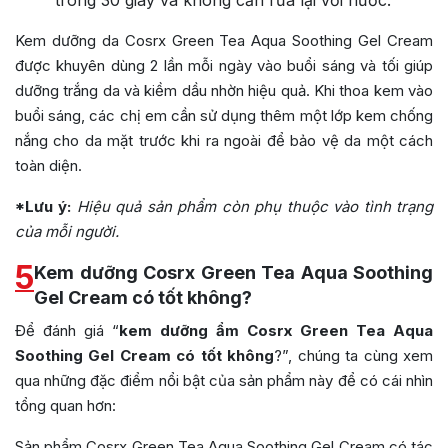
trong 30 giây và không cần rửa lại với nước.
Kem dưỡng da Cosrx Green Tea Aqua Soothing Gel Cream
được khuyên dùng 2 lần mỗi ngày vào buổi sáng và tối giúp
dưỡng trắng da và kiềm dầu nhờn hiệu quả. Khi thoa kem vào
buổi sáng, các chị em cần sử dụng thêm một lớp kem chống
nắng cho da mặt trước khi ra ngoài để bảo vệ da một cách
toàn diện.
*Lưu ý:
Hiệu quả sản phẩm còn phụ thuộc vào tình trạng
của mỗi người.
5
Kem dưỡng Cosrx Green Tea Aqua Soothing
Gel Cream có tốt không?
Để đánh giá “
kem dưỡng ẩm Cosrx Green Tea Aqua
Soothing Gel Cream có tốt không
?”, chúng ta cùng xem
qua những đặc điểm nổi bật của sản phẩm này để có cái nhìn
tổng quan hơn:
Sản phẩm Cosrx Green Tea Aqua Soothing Gel Cream có tác