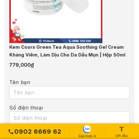
Kem Cosrx Green Tea Aqua Soothing Gel Cream
Kháng Viêm, Làm Dịu Cho Da Dầu Mụn | Hộp 50ml
779,000
₫
Tên bạn
Số điện thoại
0902 6669 62
Email
Lên đầu
Gặp dược sĩ