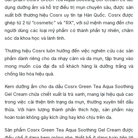
dụng dưỡng ẩm và hỗ trợ điều trị mụn chuyên sâu, được sản
xuất bởi thương hiệu Cosrx uy tín tại Hàn Quốc. Cosrx được
ghép từ 2 từ “cosmetic” và “RX”, với sứ mệnh mang đến cho
người dùng các loại mỹ phẩm có thành phần tự nhiên, chăm
sóc da khoa học và lành tính.
Thương hiệu Cosrx luôn hướng đến việc nghiên cứu các sản
phẩm dành riêng cho da nhạy cảm và da mụn, tập trung vào
mong muốn của đại đa số khách hàng là dưỡng trắng và
chống lão hóa hiệu quả.
Kem dưỡng ẩm cho da dầu Cosrx Green Tea Aqua Soothing
Gel Cream chứa chiết xuất lá trà xanh, mang lại hiệu quả cao
trong việc cải thiện tình trạng da mụn, thường xuyên tiết dầu
thừa. Với hàm lượng thành phần thích hợp, sản phẩm này
hoàn toàn không gây kích ứng hay khó chịu trên da.
Sản phẩm Cosrx Green Tea Aqua Soothing Gel Cream được
điều chế ở dạng kem mỏng nhẹ, thiết kế ở dạng tuýp tiện lợi