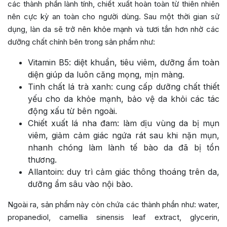
các thành phần lành tính, chiết xuất hoàn toàn từ thiên nhiên
nên cực kỳ an toàn cho người dùng. Sau một thời gian sử
dụng, làn da sẽ trở nên khỏe mạnh và tươi tắn hơn nhờ các
dưỡng chất chính bên trong sản phẩm như:
Vitamin B5: diệt khuẩn, tiêu viêm, dưỡng ẩm toàn
diện giúp da luôn căng mọng, mịn màng.
Tinh chất lá trà xanh: cung cấp dưỡng chất thiết
yếu cho da khỏe mạnh, bảo vệ da khỏi các tác
động xấu từ bên ngoài.
Chiết xuất lá nha đam: làm dịu vùng da bị mụn
viêm, giảm cảm giác ngứa rát sau khi nặn mụn,
nhanh chóng làm lành tế bào da đã bị tổn
thương.
Allantoin: duy trì cảm giác thông thoáng trên da,
dưỡng ẩm sâu vào nội bào.
Ngoài ra, sản phẩm này còn chứa các thành phần như: water,
propanediol, camellia sinensis leaf extract, glycerin,