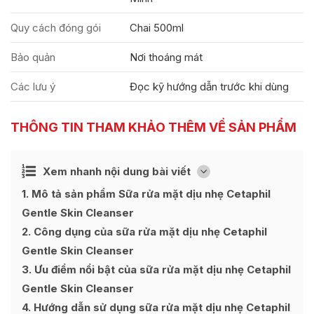
Quy cách đóng gói
Chai 500ml
Bảo quản
Nơi thoáng mát
Các lưu ý
Đọc kỹ hướng dẫn trước khi dùng
THÔNG TIN THAM KHẢO THÊM VỀ SẢN PHẨM
Ẩn
Xem nhanh nội dung bài viết
[
]
1
Mô tả sản phẩm Sữa rửa mặt dịu nhẹ Cetaphil
Gentle Skin Cleanser
2
Công dụng của sữa rửa mặt dịu nhẹ Cetaphil
Gentle Skin Cleanser
3
Ưu điểm nổi bật của sữa rửa mặt dịu nhẹ Cetaphil
Gentle Skin Cleanser
4
Hướng dẫn sử dụng sữa rửa mặt dịu nhẹ Cetaphil