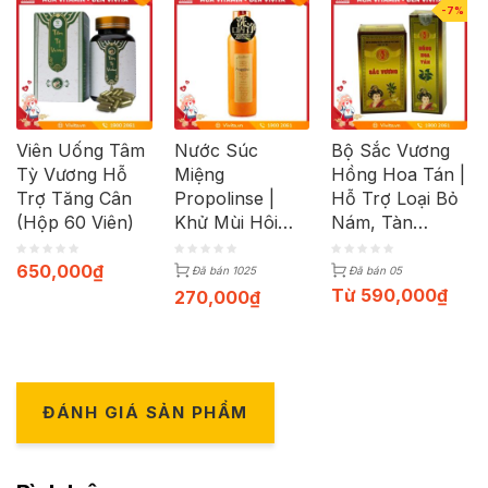
-7%
Viên Uống Tâm
Nước Súc
Bộ Sắc Vương
Tỳ Vương Hỗ
Miệng
Hồng Hoa Tán |
Trợ Tăng Cân
Propolinse |
Hỗ Trợ Loại Bỏ
(Hộp 60 Viên)
Khử Mùi Hôi
Nám, Tàn
Miệng, Trắng
Nhang Hiệu
Răng | Chai
Quả | Bộ Uống
650,000
₫
Đã bán 1025
Đã bán 05
600ml
+ Xịt
Từ
590,000
₫
270,000
₫
ĐÁNH GIÁ SẢN PHẨM