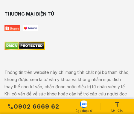
THƯƠNG MẠI ĐIỆN TỬ
Thông tin trên website này chỉ mang tính chất nội bộ tham khảo;
không được xem là tư vấn y khoa và không nhằm mục đích
thay thế cho tư vấn, chẩn đoán hoặc điều trị từ nhân viên y tế.
Khi có vấn đề về sức khỏe hoặc cần hỗ trợ cấp cứu người đọc
cần liên hệ bác sĩ và cơ sở y tế gần nhất.
0902 6669 62
Lên đầu
Gặp dược sĩ
Copyright © 2020
Vivita.vn
All Rights Reserved. Powered by
L
etweb
.
MUA NGAY
Số lượng