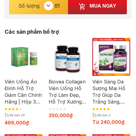
MUA NGAY
Số lượng
Các sản phẩm bổ trợ
Viên Uống Áo
Biovea Collagen
Viên Sáng Da
Đình Hỗ Trợ
Viên Uống Hỗ
Sương Mai Hỗ
Giảm Cân Chính
Trợ Làm Đẹp,
Trợ Giúp Da
Hãng | Hộp 30
Hỗ Trợ Xương
Trắng Sáng,
Viên
Chắc Khỏe
Mịn Màng |
(Hộp 120 viên)
Hộp 60 Viên
350,000
₫
Đã bán 24
Đã bán 2
Từ
240,000
₫
499,000
₫