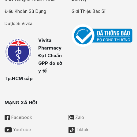
Điều Khoản Sử Dụng
Giới Thiệu Bác Sĩ
Dược Sĩ Vivita
Vivita
Pharmacy
Đạt Chuẩn
GPP do sở
y tế
Tp.HCM cấp
MẠNG XÃ HỘI
Facebook
Zalo
YouTube
Tiktok