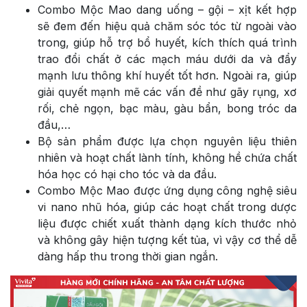
Combo Mộc Mao dang uống – gội – xịt kết hợp
sẽ đem đến hiệu quả chăm sóc tóc từ ngoài vào
trong, giúp hỗ trợ bổ huyết, kích thích quá trình
trao đổi chất ở các mạch máu dưới da và đẩy
mạnh lưu thông khí huyết tốt hơn. Ngoài ra, giúp
giải quyết mạnh mẽ các vấn đề như gãy rụng, xơ
rối, chẻ ngọn, bạc màu, gàu bẩn, bong tróc da
đầu,…
Bộ sản phẩm được lựa chọn nguyên liệu thiên
nhiên và hoạt chất lành tính, không hề chứa chất
hóa học có hại cho tóc và da đầu.
Combo Mộc Mao được ứng dụng công nghệ siêu
vi nano nhũ hóa, giúp các hoạt chất trong dược
liệu được chiết xuất thành dạng kích thước nhỏ
và không gây hiện tượng kết tủa, vì vậy cơ thể dễ
dàng hấp thu trong thời gian ngắn.