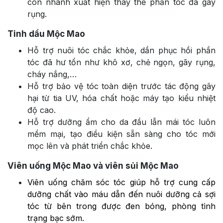
con nhanh xuất hiện thay thế phần tóc đã gãy
rụng.
Tinh dầu Mộc Mao
Hỗ trợ nuôi tóc chắc khỏe, dần phục hồi phần
tóc đã hư tổn như khô xơ, chẻ ngọn, gãy rụng,
cháy nắng,…
Hỗ trợ bảo vệ tóc toàn diện trước tác động gây
hại từ tia UV, hóa chất hoặc máy tạo kiểu nhiệt
độ cao.
Hỗ trợ dưỡng ẩm cho da đầu lẫn mái tóc luôn
mềm mại, tạo điều kiện sẵn sàng cho tóc mới
mọc lên và phát triển chắc khỏe.
Viên uống Mộc Mao và viên sủi Mộc Mao
Viên uống chăm sóc tóc
giúp hỗ trợ cung cấp
dưỡng chất vào máu dẫn đến nuôi dưỡng cả sợi
tóc từ bên trong được đen bóng, phòng tình
trạng bạc sớm.