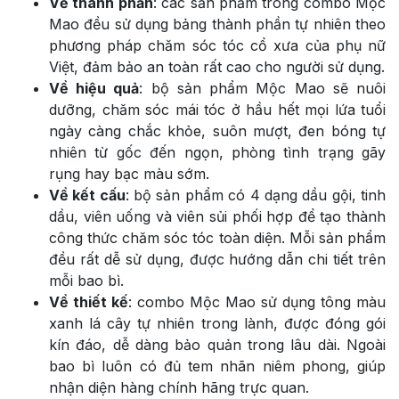
Về thành phần
: các sản phẩm trong combo Mộc
Mao đều sử dụng bảng thành phần tự nhiên theo
phương pháp chăm sóc tóc cổ xưa của phụ nữ
Việt, đảm bảo an toàn rất cao cho người sử dụng.
Về hiệu quả
: bộ sản phẩm Mộc Mao sẽ nuôi
dưỡng, chăm sóc mái tóc ở hầu hết mọi lứa tuổi
ngày càng chắc khỏe, suôn mượt, đen bóng tự
nhiên từ gốc đến ngọn, phòng tình trạng gãy
rụng hay bạc màu sớm.
Về kết cấu
: bộ sản phẩm có 4 dạng dầu gội, tinh
dầu, viên uống và viên sủi phối hợp để tạo thành
công thức chăm sóc tóc toàn diện. Mỗi sản phẩm
đều rất dễ sử dụng, được hướng dẫn chi tiết trên
mỗi bao bì.
Về thiết kế
: combo Mộc Mao sử dụng tông màu
xanh lá cây tự nhiên trong lành, được đóng gói
kín đáo, dễ dàng bảo quản trong lâu dài. Ngoài
bao bì luôn có đủ tem nhãn niêm phong, giúp
nhận diện hàng chính hãng trực quan.