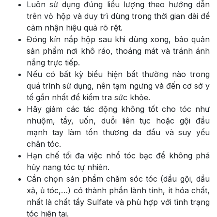
Luôn sử dụng đúng liều lượng theo hướng dẫn
trên vỏ hộp và duy trì dùng trong thời gian dài để
cảm nhận hiệu quả rõ rệt.
Đóng kín nắp hộp sau khi dùng xong, bảo quản
sản phẩm nơi khô ráo, thoáng mát và tránh ánh
nắng trực tiếp.
Nếu có bất kỳ biểu hiện bất thường nào trong
quá trình sử dụng, nên tạm ngưng và đến cơ sở y
tế gần nhất để kiểm tra sức khỏe.
Hãy giảm các tác động không tốt cho tóc như
nhuộm, tẩy, uốn, duỗi liên tục hoặc gội đầu
mạnh tay làm tổn thương da đầu và suy yếu
chân tóc.
Hạn chế tối đa việc nhổ tóc bạc để không phá
hủy nang tóc tự nhiên.
Cần chọn sản phẩm chăm sóc tóc (dầu gội, dầu
xả, ủ tóc,…) có thành phần lành tính, ít hóa chất,
nhất là chất tẩy Sulfate và phù hợp với tình trạng
tóc hiện tại.