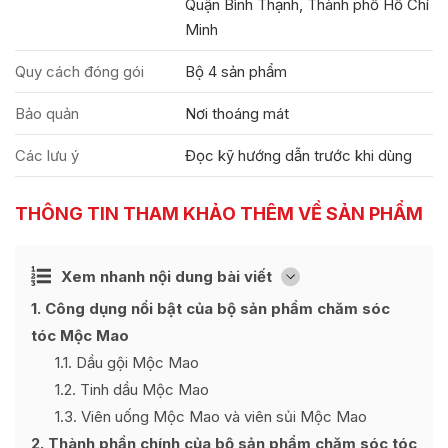
Quận Bình Thạnh, Thành phố Hồ Chí
Minh
Quy cách đóng gói
Bộ 4 sản phẩm
Bảo quản
Nơi thoáng mát
Các lưu ý
Đọc kỹ hướng dẫn trước khi dùng
THÔNG TIN THAM KHẢO THÊM VỀ SẢN PHẨM
Ẩn
Xem nhanh nội dung bài viết
[
]
1
Công dụng nổi bật của bộ sản phẩm chăm sóc
tóc Mộc Mao
1.1
Dầu gội Mộc Mao
1.2
Tinh dầu Mộc Mao
1.3
Viên uống Mộc Mao và viên sủi Mộc Mao
2
Thành phần chính của bộ sản phẩm chăm sóc tóc