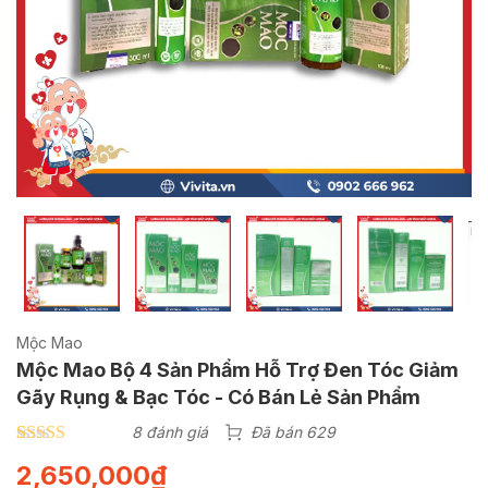
Mộc Mao
Mộc Mao Bộ 4 Sản Phẩm Hỗ Trợ Đen Tóc Giảm
Gãy Rụng & Bạc Tóc - Có Bán Lẻ Sản Phẩm
8 đánh giá
Đã bán 629
4.75
8
trên 5
2,650,000
₫
dựa trên